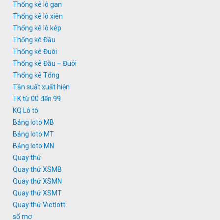
Thống kê lô gan
Thống kê lô xiên
Thống kê lô kép
Thống kê Đầu
Thống kê Đuôi
Thống kê Đầu – Đuôi
Thống kê Tổng
Tần suất xuất hiện
TK từ 00 đến 99
KQ Lô tô
Bảng loto MB
Bảng loto MT
Bảng loto MN
Quay thử
Quay thử XSMB
Quay thử XSMN
Quay thử XSMT
Quay thử Vietlott
sổ mơ