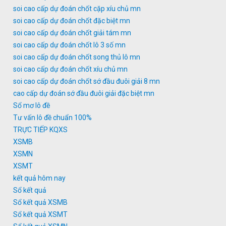
soi cao cấp dự đoán chốt cặp xíu chủ mn
soi cao cấp dự đoán chốt đặc biệt mn
soi cao cấp dự đoán chốt giải tám mn
soi cao cấp dự đoán chốt lô 3 số mn
soi cao cấp dự đoán chốt song thủ lô mn
soi cao cấp dự đoán chốt xíu chủ mn
soi cao cấp dự đoán chốt sớ đầu đuôi giải 8 mn
cao cấp dự đoán sớ đầu đuôi giải đặc biệt mn
Sổ mơ lô đề
Tư vấn lô đề chuẩn 100%
TRỰC TIẾP KQXS
XSMB
XSMN
XSMT
kết quả hôm nay
Sổ kết quả
Sổ kết quả XSMB
Sổ kết quả XSMT