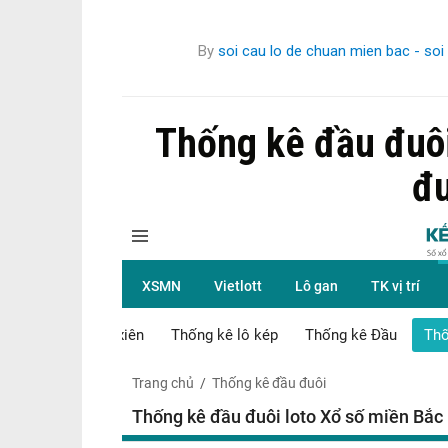
By
soi cau lo de chuan mien bac - soi
Thống kê đầu đuôi
đu