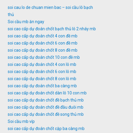
soi cau lo de chuan mien bac – soi cầu lô bạch
thủ
Soi cầu mb ăn ngay
soi cao cấp dự đoán chốt bạch thủ lô 2 nháy mb
soi cao cấp dự đoán chốt 4 con đề mb
soi cao cấp dự đoán chốt 6 con đề mb
soi cao cấp dự đoán chốt 8 con đề mb
soi cao cấp dự đoán chốt 10 con đề mb
soi cao cấp dự đoán chốt 4 con lô mb
soi cao cấp dự đoán chốt 6 con lô mb
soi cao cấp dự đoán chốt 8 con lô mb
soi cao cấp dự đoán chốt ba càng mb
soi cao cấp dự đoán chốt dàn lô 10 con mb
soi cao cấp dự đoán chốt đề bạch thủ mb
soi cao cấp dự đoán chốt đề đầu đuôi mb
soi cao cấp dự đoán chốt đề song thủ mb
Soi cầu mb víp
soi cao cấp dự đoán chốt cặp ba càng mb