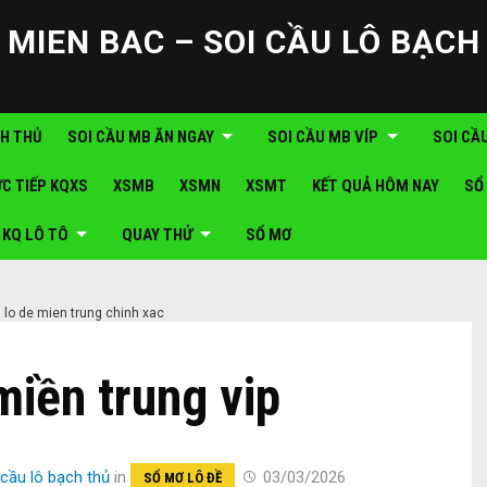
Skip
to
 MIEN BAC – SOI CẦU LÔ BẠCH
content
CH THỦ
SOI CẦU MB ĂN NGAY
SOI CẦU MB VÍP
SOI CẦ
C TIẾP KQXS
XSMB
XSMN
XSMT
KẾT QUẢ HÔM NAY
SỔ
KQ LÔ TÔ
QUAY THỬ
SỔ MƠ
miền trung vip
 cầu lô bạch thủ
in
03/03/2026
SỔ MƠ LÔ ĐỀ