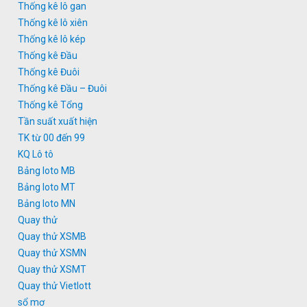
Thống kê lô gan
Thống kê lô xiên
Thống kê lô kép
Thống kê Đầu
Thống kê Đuôi
Thống kê Đầu – Đuôi
Thống kê Tổng
Tần suất xuất hiện
TK từ 00 đến 99
KQ Lô tô
Bảng loto MB
Bảng loto MT
Bảng loto MN
Quay thử
Quay thử XSMB
Quay thử XSMN
Quay thử XSMT
Quay thử Vietlott
sổ mơ