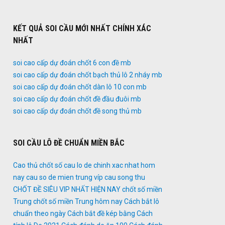
KẾT QUẢ SOI CẦU MỚI NHẤT CHÍNH XÁC
NHẤT
soi cao cấp dự đoán chốt 6 con đề mb
soi cao cấp dự đoán chốt bạch thủ lô 2 nháy mb
soi cao cấp dự đoán chốt dàn lô 10 con mb
soi cao cấp dự đoán chốt đề đầu đuôi mb
soi cao cấp dự đoán chốt đề song thủ mb
SOI CẦU LÔ ĐỀ CHUẨN MIỀN BẮC
Cao thủ chốt số
cau lo de chinh xac nhat hom
nay
cau so de mien trung víp
cau song thu
CHỐT ĐỀ SIÊU VIP NHẤT HIỆN NAY
chốt số miền
Trung
chốt số miền Trung hôm nay
Cách bắt lô
chuẩn theo ngày
Cách bắt đề kép bằng
Cách