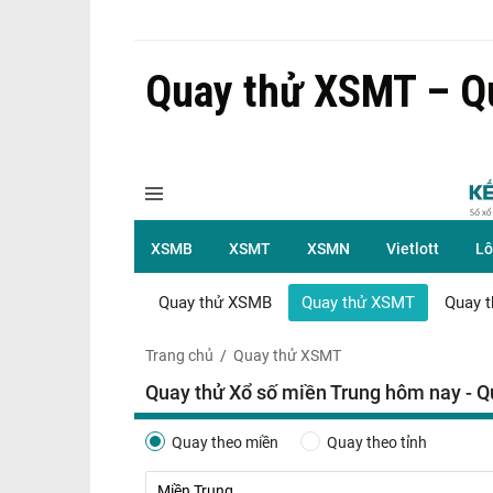
Quay thử XSMT – Qu