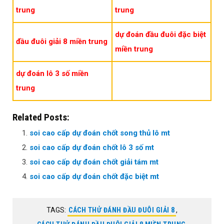
trung
trung
dự đoán đầu đuôi đặc biệt
đầu đuôi giải 8 miền trung
miền trung
dự đoán lô 3 số miền
trung
Related Posts:
soi cao cấp dự đoán chốt song thủ lô mt
soi cao cấp dự đoán chốt lô 3 số mt
soi cao cấp dự đoán chốt giải tám mt
soi cao cấp dự đoán chốt đặc biệt mt
TAGS:
CÁCH THỬ ĐÁNH ĐẦU ĐUÔI GIẢI 8
,