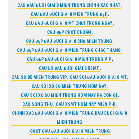
CẦU ĐẦU ĐUÔI GIẢI 8 MIỀN TRUNG CHÍNH XÁC NHẤT
,
CẦU ĐẦU ĐUÔI GIẢI 8 MIEN TRUNG ĐẸP
,
CẦU ĐẦU ĐUÔI GIẢI 8 MT CHƠI TRONG NGÀY
,
CẦU ĐẸP CHỐT CHUẨN
,
CẦU ĐẸP ĐẦU ĐUÔI GIẢI 8 CHỦ MIỀN TRUNG
,
CẦU ĐẸP ĐẦU ĐUÔI GIẢI 8 MIỀN TRUNG CHẮC THẮNG
,
CẦU ĐẸP ĐẦU ĐUÔI GIẢI 8 MIỀN TRUNG VIP
,
CẦU LÔ ĐẦU ĐUÔI GIẢI 8 XSMT
,
CAU SO DE MIEN TRUNG VÍP
,
CẦU SOI ĐẦU ĐUÔI GIẢI 8 MT
,
CẦU SOI XỔ SỐ MIỀN TRUNG HÔM NAY
,
CẦU SOI XỔ SỐ MIỀN TRUNG HÔM NAY RA CON GÌ
,
CAU SONG THU
,
CẦU XSMT HÔM NAY MIỄN PHÍ
,
CHÍNH XÁC ĐẦU ĐUÔI GIẢI 8 MIỀN TRUNG DAU DUOI GIAI 8
MIEN TRUNG
,
CHỐT CẦU ĐẦU ĐUÔI GIẢI 8 MIỀN TRUNG
,