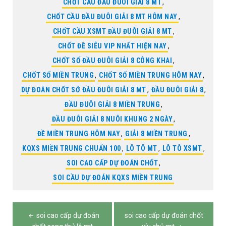
CHỐT CẦU ĐẦU ĐUÔI GIẢI 8 MT
,
CHỐT CẦU ĐẦU ĐUÔI GIẢI 8 MT HÔM NAY
,
CHỐT CẦU XSMT ĐẦU ĐUÔI GIẢI 8 MT
,
CHỐT ĐỀ SIÊU VIP NHẤT HIỆN NAY
,
CHỐT SỐ ĐẦU ĐUÔI GIẢI 8 CÔNG KHAI
,
CHỐT SỐ MIỀN TRUNG
,
CHỐT SỐ MIỀN TRUNG HÔM NAY
,
DỰ ĐOÁN CHỐT SỚ ĐẦU ĐUÔI GIẢI 8 MT
,
ĐẦU ĐUÔI GIẢI 8
,
ĐẦU ĐUÔI GIẢI 8 MIỀN TRUNG
,
ĐẦU ĐUÔI GIẢI 8 NUÔI KHUNG 2 NGÀY
,
ĐỀ MIỀN TRUNG HÔM NAY
,
GIẢI 8 MIỀN TRUNG
,
KQXS MIỀN TRUNG CHUẨN 100
,
LÔ TÔ MT
,
LÔ TÔ XSMT
,
SOI CAO CẤP DỰ ĐOÁN CHỐT
,
SOI CẦU DỰ ĐOÁN KQXS MIỀN TRUNG
Điều
soi cao cấp dự đoán
soi cao cấp dự đoán chốt