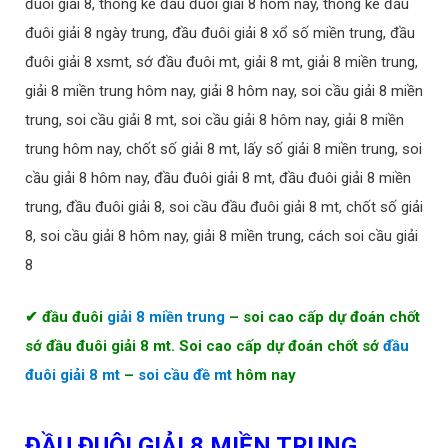
đuôi giải 8, thống kê đầu đuôi giải 8 hôm nay, thống kê đầu
đuôi giải 8 ngày trung, đầu đuôi giải 8 xổ số miền trung, đầu
đuôi giải 8 xsmt, sớ đầu đuôi mt, giải 8 mt, giải 8 miền trung,
giải 8 miền trung hôm nay, giải 8 hôm nay, soi cầu giải 8 miền
trung, soi cầu giải 8 mt, soi cầu giải 8 hôm nay, giải 8 miền
trung hôm nay, chốt số giải 8 mt, lấy số giải 8 miền trung, soi
cầu giải 8 hôm nay, đầu đuôi giải 8 mt, đầu đuôi giải 8 miền
trung, đầu đuôi giải 8, soi cầu đầu đuôi giải 8 mt, chốt số giải
8, soi cầu giải 8 hôm nay, giải 8 miền trung, cách soi cầu giải
8
✔ đầu đuôi
giải 8 miền trung
– soi cao cấp dự đoán chốt
sớ đầu đuôi giải 8 mt. Soi cao cấp dự đoán chốt sớ
đầu
đuôi giải 8 mt
–
soi cầu đề mt
hôm nay
ĐẦU ĐUÔI GIẢI 8 MIỀN TRUNG