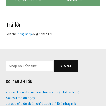
hướng
chốt song thủ lô mt
xíu chủ mt
bài
viết
Trả lời
Bạn phải
đăng nhập
để gửi phản hồi.
SEARCH
SOI CẦU ĂN LỚN
soi cau lo de chuan mien bac – soi cầu lô bạch thủ
Soi cầu mb ăn ngay
soi cao cấp dự đoán chốt bạch thủ lô 2 nháy mb