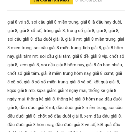
06/08/2026
SOI CẦU MT ĂN NGAY
giải 8 vé số, soi cầu giải 8 miền trung, giải 8 là đầu hay đuôi,
giải 8, giải 8 xổ số, trúng giải 8, trúng số giải 8, giai 8, giải 8,
soi cầu giải 8, đầu đuôi giải 8, giải 8 mt, giải 8 miền trung, giai
8 mien trung, soi cầu giải 8 miền trung, tính giải 8, giải 8 hôm
nay, giải tám mt, soi cầu giái tám, giải 8 đề, giải 8 víp, chốt số
giải 8, xem giải 8, soi cầu giải 8 hôm nay, giải 8 ăn bao nhiêu,
chốt số giải tám, giải 8 miền trung hôm nay, giải 8 xsmt, giải
8 xổ số, giải 8 xổ số miền trung, giải 8 vé số, kết quả giải 8,
kqxs giải 8 mb, kqxs giải8, giải 8 ngày mai, thống kê giải 8
ngày mai, thống kê giải 8, thống kê giải 8 hôm nay, đầu đuôi
giải 8, đầu đuôi giải 8 mt, đầu đuôi giải 8 miền trung, soi cầu
đầu đuôi giải 8, chốt số đầu đuôi giải 8, xem đầu đâu giải 8,
đầu đuôi giải 8 hôm nay, đầu đuôi giải 8 vé số, kết quả đầu