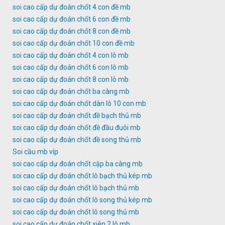
soi cao cấp dự đoán chốt 4 con đề mb
soi cao cấp dự đoán chốt 6 con đề mb
soi cao cấp dự đoán chốt 8 con đề mb
soi cao cấp dự đoán chốt 10 con đề mb
soi cao cấp dự đoán chốt 4 con lô mb
soi cao cấp dự đoán chốt 6 con lô mb
soi cao cấp dự đoán chốt 8 con lô mb
soi cao cấp dự đoán chốt ba càng mb
soi cao cấp dự đoán chốt dàn lô 10 con mb
soi cao cấp dự đoán chốt đề bạch thủ mb
soi cao cấp dự đoán chốt đề đầu đuôi mb
soi cao cấp dự đoán chốt đề song thủ mb
Soi cầu mb víp
soi cao cấp dự đoán chốt cặp ba càng mb
soi cao cấp dự đoán chốt lô bạch thủ kép mb
soi cao cấp dự đoán chốt lô bạch thủ mb
soi cao cấp dự đoán chốt lô song thủ kép mb
soi cao cấp dự đoán chốt lô song thủ mb
soi cao cấp dự đoán chốt xiên 2 lô mb