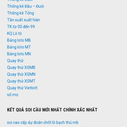
Thống kê Đầu – Đuôi
Thống kê Tổng
Tần suất xuất hiện
TK từ 00 đến 99
KQ Lô tô
Bảng loto MB
Bảng loto MT
Bảng loto MN
Quay thử
Quay thử XSMB
Quay thử XSMN
Quay thử XSMT
Quay thử Vietlott
sổ mơ
KẾT QUẢ SOI CẦU MỚI NHẤT CHÍNH XÁC NHẤT
soi cao cấp dự đoán chốt lô bạch thủ mb