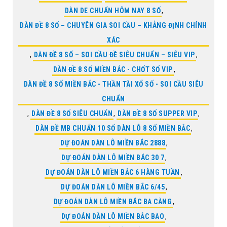
DÀN DE CHUẨN HÔM NAY 8 SỐ
,
DÀN ĐỀ 8 SỐ – CHUYÊN GIA SOI CẦU – KHẲNG ĐỊNH CHÍNH
XÁC
,
DÀN ĐỀ 8 SỐ – SOI CẦU ĐỀ SIÊU CHUẨN – SIÊU VIP
,
DÀN ĐỀ 8 SỐ MIỀN BẮC - CHỐT SỐ VIP
,
DÀN ĐỀ 8 SỐ MIỀN BẮC - THẦN TÀI XỔ SỐ - SOI CẦU SIÊU
CHUẨN
,
DÀN ĐỀ 8 SỐ SIÊU CHUẨN
,
DÀN ĐỀ 8 SỐ SUPPER VIP
,
DÀN ĐỀ MB CHUẨN 10 SỐ DÀN LÔ 8 SỐ MIỀN BẮC
,
DỰ ĐOÁN DÀN LÔ MIỀN BẮC 2888
,
DỰ ĐOÁN DÀN LÔ MIỀN BẮC 30 7
,
DỰ ĐOÁN DÀN LÔ MIỀN BẮC 6 HÀNG TUẦN
,
DỰ ĐOÁN DÀN LÔ MIỀN BẮC 6/45
,
DỰ ĐOÁN DÀN LÔ MIỀN BẮC BA CÀNG
,
DỰ ĐOÁN DÀN LÔ MIỀN BẮC BAO
,