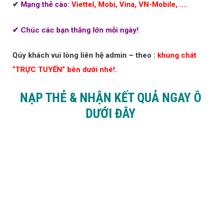
✔
Mạng thẻ cào:
Viettel, Mobi, Vina, VN-Mobile, …
.
✔ Chúc các bạn thắng lớn mỗi ngày!
Qúy khách vui lòng liên hệ admin – theo :
khung chát
“TRỰC TUYẾN” bên dưới nhé!.
NẠP THẺ & NHẬN KẾT QUẢ NGAY Ô
DƯỚI ĐÂY