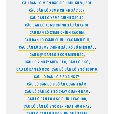
CẦU DÀN LÔ MIỀN BẮC SIÊU CHUẨN VỤ SOI
,
CẦU DÀN LÔ XSMB CHÍNH XÁC 007
,
CẦU DÀN LÔ XSMB CHÍNH XÁC 4D
,
CẦU DÀN LÔ XSMB CHÍNH XÁC ĂN CHƠI
,
CẦU DÀN LÔ XSMB CHÍNH XÁC EM
,
CẦU DÀN LÔ XSMB CHÍNH XÁC MIỄN PHÍ
,
CẦU DÀN LÔ XSMB CHÍNH XÁC XỔ SỐ MIỀN BẮC
,
CẦU ĐẸP DÀN LÔ 8 CON MIỀN BẮC
,
CẦU LÔ 2 NHÁY MIỀN BẮC
,
CẦU LÔ 8 SỐ
,
CẦU LÔ DÀN LÔ 8 SỐ
,
CẦU LÔ DÀN LÔ 8 SỐ 101010
,
CẦU LÔ DÀN LÔ 8 SỐ 3 NGÀY
,
CẦU LÔ DÀN LÔ 8 SỐ ĂN QUANH NĂM
,
CẦU LÔ DÀN LÔ 8 SỐ CHẠY QUANH NĂM
,
CẦU LÔ DÀN LÔ 8 SỐ CHÍNH XÁC 100
,
CẦU LÔ DÀN LÔ 8 SỐ ĐẸP NHẤT HÔM NAY
,
CẦU LÔ DÀN LÔ 8 SỐ HÌNH QUẢ TRÁM
,