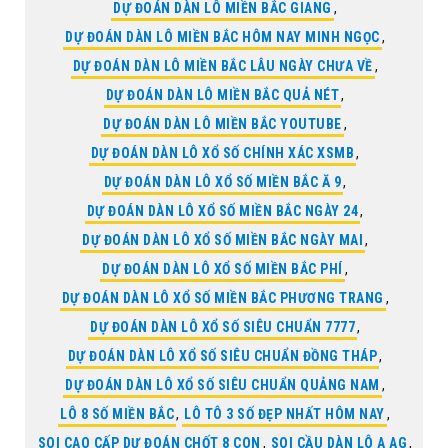
DỰ ĐOÁN DÀN LÔ MIỀN BẮC GIANG
,
DỰ ĐOÁN DÀN LÔ MIỀN BẮC HÔM NAY MINH NGỌC
,
DỰ ĐOÁN DÀN LÔ MIỀN BẮC LÂU NGÀY CHƯA VỀ
,
DỰ ĐOÁN DÀN LÔ MIỀN BẮC QUẢ NÉT
,
DỰ ĐOÁN DÀN LÔ MIỀN BẮC YOUTUBE
,
DỰ ĐOÁN DÀN LÔ XỔ SỐ CHÍNH XÁC XSMB
,
DỰ ĐOÁN DÀN LÔ XỔ SỐ MIỀN BẮC Ă 9
,
DỰ ĐOÁN DÀN LÔ XỔ SỐ MIỀN BẮC NGÀY 24
,
DỰ ĐOÁN DÀN LÔ XỔ SỐ MIỀN BẮC NGÀY MAI
,
DỰ ĐOÁN DÀN LÔ XỔ SỐ MIỀN BẮC PHÍ
,
DỰ ĐOÁN DÀN LÔ XỔ SỐ MIỀN BẮC PHƯƠNG TRANG
,
DỰ ĐOÁN DÀN LÔ XỔ SỐ SIÊU CHUẨN 7777
,
DỰ ĐOÁN DÀN LÔ XỔ SỐ SIÊU CHUẨN ĐỒNG THÁP
,
DỰ ĐOÁN DÀN LÔ XỔ SỐ SIÊU CHUẨN QUẢNG NAM
,
LÔ 8 SỐ MIỀN BẮC
,
LÔ TÔ 3 SỐ ĐẸP NHẤT HÔM NAY
,
SOI CAO CẤP DỰ ĐOÁN CHỐT 8 CON
,
SOI CẦU DÀN LÔ A AG
,