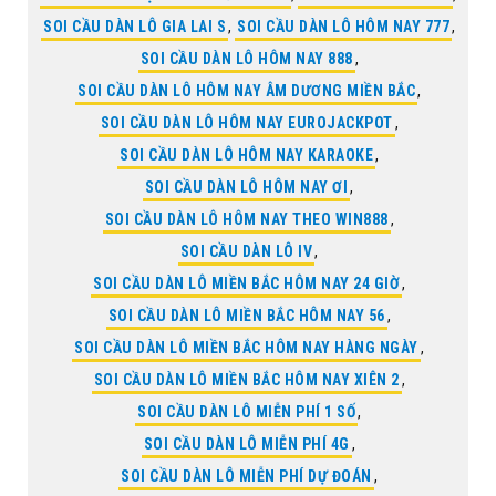
SOI CẦU DÀN LÔ GIA LAI S
,
SOI CẦU DÀN LÔ HÔM NAY 777
,
SOI CẦU DÀN LÔ HÔM NAY 888
,
SOI CẦU DÀN LÔ HÔM NAY ÂM DƯƠNG MIỀN BẮC
,
SOI CẦU DÀN LÔ HÔM NAY EUROJACKPOT
,
SOI CẦU DÀN LÔ HÔM NAY KARAOKE
,
SOI CẦU DÀN LÔ HÔM NAY ƠI
,
SOI CẦU DÀN LÔ HÔM NAY THEO WIN888
,
SOI CẦU DÀN LÔ IV
,
SOI CẦU DÀN LÔ MIỀN BẮC HÔM NAY 24 GIỜ
,
SOI CẦU DÀN LÔ MIỀN BẮC HÔM NAY 56
,
SOI CẦU DÀN LÔ MIỀN BẮC HÔM NAY HÀNG NGÀY
,
SOI CẦU DÀN LÔ MIỀN BẮC HÔM NAY XIÊN 2
,
SOI CẦU DÀN LÔ MIỄN PHÍ 1 SỐ
,
SOI CẦU DÀN LÔ MIỄN PHÍ 4G
,
SOI CẦU DÀN LÔ MIỄN PHÍ DỰ ĐOÁN
,