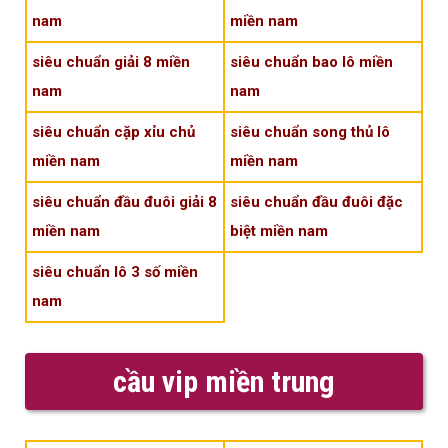
nam
miền nam
siêu chuẩn giải 8 miền
siêu chuẩn bao lô miền
nam
nam
siêu chuẩn cặp xỉu chủ
siêu chuẩn song thủ lô
miền nam
miền nam
siêu chuẩn đầu đuôi giải 8
siêu chuẩn đầu đuôi đặc
miền nam
biệt miền nam
siêu chuẩn lô 3 số miền
nam
cầu vip miền trung