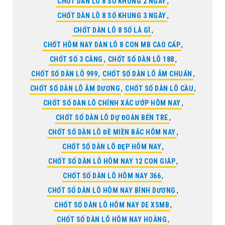
CHỐT DÀN LÔ 8 SỐ KHUNG 2 NGÀY
,
CHỐT DÀN LÔ 8 SỐ KHUNG 3 NGÀY
,
CHỐT DÀN LÔ 8 SỐ LÀ GÌ
,
CHỐT HÔM NAY DÀN LÔ 8 CON MB CAO CẤP
,
CHỐT SỐ 3 CÀNG
,
CHỐT SỐ DÀN LÔ 188
,
CHỐT SỐ DÀN LÔ 999
,
CHỐT SỐ DÀN LÔ ÂM CHUẨN
,
CHỐT SỐ DÀN LÔ ÂM DƯƠNG
,
CHỐT SỐ DÀN LÔ CẦU
,
CHỐT SỐ DÀN LÔ CHÍNH XÁC ƯỚP HÔM NAY
,
CHỐT SỐ DÀN LÔ DỰ ĐOÁN BẾN TRE
,
CHỐT SỐ DÀN LÔ ĐỀ MIỀN BẮC HÔM NAY
,
CHỐT SỐ DÀN LÔ ĐẸP HÔM NAY
,
CHỐT SỐ DÀN LÔ HÔM NAY 12 CON GIÁP
,
CHỐT SỐ DÀN LÔ HÔM NAY 366
,
CHỐT SỐ DÀN LÔ HÔM NAY BÌNH DƯƠNG
,
CHỐT SỐ DÀN LÔ HÔM NAY DE XSMB
,
CHỐT SỐ DÀN LÔ HÔM NAY HOÀNG
,