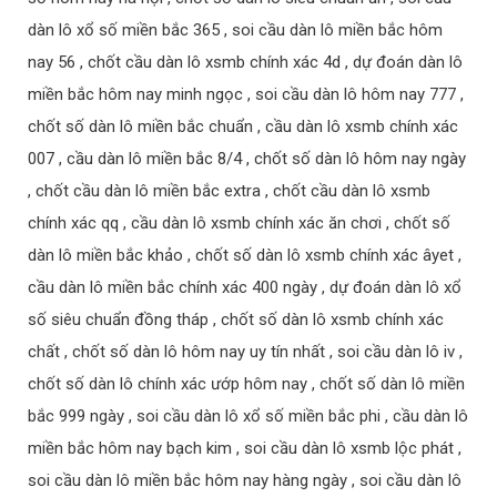
dàn lô xổ số miền bắc 365 , soi cầu dàn lô miền bắc hôm
nay 56 , chốt cầu dàn lô xsmb chính xác 4d , dự đoán dàn lô
miền bắc hôm nay minh ngọc , soi cầu dàn lô hôm nay 777 ,
chốt số dàn lô miền bắc chuẩn , cầu dàn lô xsmb chính xác
007 , cầu dàn lô miền bắc 8/4 , chốt số dàn lô hôm nay ngày
, chốt cầu dàn lô miền bắc extra , chốt cầu dàn lô xsmb
chính xác qq , cầu dàn lô xsmb chính xác ăn chơi , chốt số
dàn lô miền bắc khảo , chốt số dàn lô xsmb chính xác âyet ,
cầu dàn lô miền bắc chính xác 400 ngày , dự đoán dàn lô xổ
số siêu chuẩn đồng tháp , chốt số dàn lô xsmb chính xác
chất , chốt số dàn lô hôm nay uy tín nhất , soi cầu dàn lô iv ,
chốt số dàn lô chính xác ướp hôm nay , chốt số dàn lô miền
bắc 999 ngày , soi cầu dàn lô xổ số miền bắc phi , cầu dàn lô
miền bắc hôm nay bạch kim , soi cầu dàn lô xsmb lộc phát ,
soi cầu dàn lô miền bắc hôm nay hàng ngày , soi cầu dàn lô