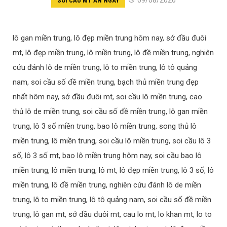
09/08/2026
SOI CẦU MT ĂN NGAY
lô gan miền trung, lô đẹp miền trung hôm nay, sớ đầu đuôi
mt, lô đẹp miền trung, lô miền trung, lô đề miền trung, nghiên
cứu đánh lô de miền trung, lô to miền trung, lô tô quảng
nam, soi cầu số đề miền trung, bạch thủ miền trung đẹp
nhất hôm nay, sớ đầu đuôi mt, soi cầu lô miền trung, cao
thủ lô de miền trung, soi cầu số đề miền trung, lô gan miền
trung, lô 3 số miền trung, bao lô miền trung, song thủ lô
miền trung, lô miền trung, soi cầu lô miền trung, soi cầu lô 3
số, lô 3 số mt, bao lô miền trung hôm nay, soi cầu bao lô
miền trung, lô miền trung, lô mt, lô đẹp miền trung, lô 3 số, lô
miền trung, lô đề miền trung, nghiên cứu đánh lô de miền
trung, lô to miền trung, lô tô quảng nam, soi cầu số đề miền
trung, lô gan mt, sớ đầu đuôi mt, cau lo mt, lo khan mt, lo to