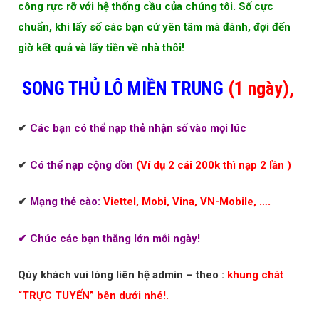
công rực rỡ với hệ thống cầu của chúng tôi. Số cực
chuẩn, khi lấy số các bạn cứ yên tâm mà đánh, đợi đến
giờ kết quả và lấy tiền về nhà thôi!
SONG THỦ LÔ MIỀN TRUNG
(1 ngày),
✔
Các bạn có thể nạp thẻ nhận số vào mọi lúc
✔
Có thể nạp cộng dồn
(Ví dụ 2 cái 200k thì nạp 2 lần )
✔
Mạng thẻ cào:
Viettel, Mobi, Vina, VN-Mobile, …
.
✔ Chúc các bạn thắng lớn mỗi ngày!
Qúy khách vui lòng liên hệ admin – theo :
khung chát
“TRỰC TUYẾN” bên dưới nhé!.