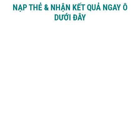
NẠP THẺ & NHẬN KẾT QUẢ NGAY Ô
DƯỚI ĐÂY