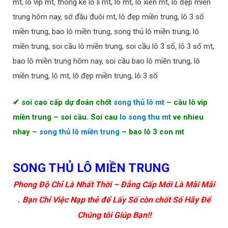
mt, lo vip mt, thong ke lo li mt, lô mt, lo xien mt, lô đẹp miền
trung hôm nay, sớ đầu đuôi mt, lô đẹp miền trung, lô 3 số
miền trung, bao lô miền trung, song thủ lô miền trung, lô
miền trung, soi cầu lô miền trung, soi cầu lô 3 số, lô 3 số mt,
bao lô miền trung hôm nay, soi cầu bao lô miền trung, lô
miền trung, lô mt, lô đẹp miền trung, lô 3 số
✔ soi cao cấp dự đoán chốt
song thủ lô mt
– cầu lô vip
miền trung – soi cầu. Soi cau
lo song thu mt
ve nhieu
nhay –
song thủ lô miền trung
– bao lô 3 con mt
SONG THỦ LÔ MIỀN TRUNG
Phong Độ Chỉ Là Nhất Thời – Đẳng Cấp Mới Là Mãi Mãi
. Bạn Chỉ Việc Nạp thẻ để Lấy Số còn chốt Số Hãy Để
Chúng tôi Giúp Bạn!!