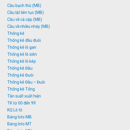
Cầu bạch thủ (MB)
Cầu lật liên tục (MB)
Cầu về cả cặp (MB)
Cầu về nhiều nháy (MB)
Thống kê
Thống kê đầu đuôi
Thống kê lô gan
Thống kê lô xiên
Thống kê lô kép
Thống kê Đầu
Thống kê Đuôi
Thống kê Đầu – Đuôi
Thống kê Tổng
Tần suất xuất hiện
TK từ 00 đến 99
KQ Lô tô
Bảng loto MB
Bảng loto MT