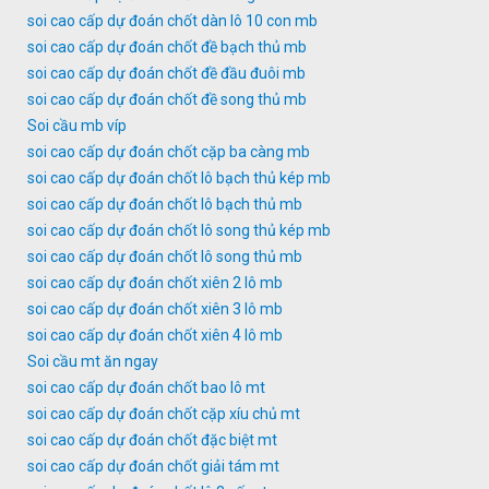
soi cao cấp dự đoán chốt dàn lô 10 con mb
soi cao cấp dự đoán chốt đề bạch thủ mb
soi cao cấp dự đoán chốt đề đầu đuôi mb
soi cao cấp dự đoán chốt đề song thủ mb
Soi cầu mb víp
soi cao cấp dự đoán chốt cặp ba càng mb
soi cao cấp dự đoán chốt lô bạch thủ kép mb
soi cao cấp dự đoán chốt lô bạch thủ mb
soi cao cấp dự đoán chốt lô song thủ kép mb
soi cao cấp dự đoán chốt lô song thủ mb
soi cao cấp dự đoán chốt xiên 2 lô mb
soi cao cấp dự đoán chốt xiên 3 lô mb
soi cao cấp dự đoán chốt xiên 4 lô mb
Soi cầu mt ăn ngay
soi cao cấp dự đoán chốt bao lô mt
soi cao cấp dự đoán chốt cặp xíu chủ mt
soi cao cấp dự đoán chốt đặc biệt mt
soi cao cấp dự đoán chốt giải tám mt