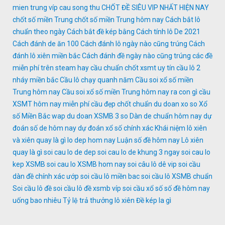
mien trung víp
cau song thu
CHỐT ĐỀ SIÊU VIP NHẤT HIỆN NAY
chốt số miền Trung
chốt số miền Trung hôm nay
Cách bắt lô
chuẩn theo ngày
Cách bắt đề kép bằng
Cách tính lô De 2021
Cách đánh de ăn 100
Cách đánh lô ngày nào cũng trúng
Cách
đánh lô xiên miền bắc
Cách đánh đề ngày nào cũng trúng
các đề
miễn phí trên steam hay
cầu chuẩn chốt xsmt uy tín
cầu lô 2
nháy miền bắc
Cầu lô chạy quanh năm
Cầu soi xổ số miền
Trung hôm nay
Cầu soi xổ số miền Trung hôm nay ra con gì
cầu
XSMT hôm nay miễn phí
cầu đẹp chốt chuẩn
du doan xo so Xổ
số Miền Bắc wap
du doan XSMB 3 so
Dàn de chuẩn hôm nay
dự
đoán số de hôm nay
dự đoán xổ số chính xác
Khái niệm lô xiên
và xiên quay là gì
lo dep hom nay
Luận số đề hôm nay
Lô xiên
quay là gì
soi cau lo de dep
soi cau lo de khung 3 ngay
soi cau lo
kep XSMB
soi cau lo XSMB hom nay
soi câu lô dê vip
soi cầu
dàn đề chính xác ướp
soi cầu lô miền bac
soi cầu lô XSMB chuẩn
Soi cầu lô đề
soi cầu lô đề xsmb víp
soi cầu xổ số
số đề hôm nay
uống bao nhiêu
Tỷ lệ trả thưởng lô xiên
Đề kép la gì