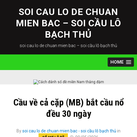
Skip
to
SOI CAU LO DE CHUAN
content
MIEN BAC – SOI CẦU LÔ
BẠCH THỦ
soi cau lo de chuan mien bac – soi cầu lô bạch thủ
HOME
Cầu về cả cặp (MB) bắt cầu nổ
đều 30 ngày
By
soi cau lo de chuan mien bac - soi cầu lô bạch thủ
in