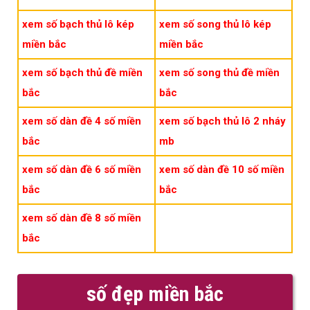
xem số bạch thủ lô kép
xem số song thủ lô kép
miền bắc
miền bắc
xem số bạch thủ đề miền
xem số song thủ đề miền
bắc
bắc
xem số dàn đề 4 số miền
xem số bạch thủ lô 2 nháy
bắc
mb
xem số dàn đề 6 số miền
xem số dàn đề 10 số miền
bắc
bắc
xem số dàn đề 8 số miền
bắc
số đẹp miền bắc