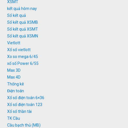
XSMT
kết quả hôm nay
Sổ kết quả
Sổ kết quả XSMB
Sổ kết quả XSMT
Sổ kết quả XSMN
Vietlott
Xổ số vietlott
Xo so mega 6/45
xổ số Power 6/55
Max 3D
Max 4D
Thống kê
Điện toán
Xổ số điện toán 6×36
Xổ số điện toán 123
Xổ số thần tài
TK Cầu
Cầu bạch thủ (MB)