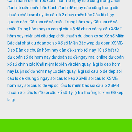
Cách đánh de ăn 100
Cách đánh lô ngày nào cũng trúng
Cách
đánh lô xiên miền bắc
Cách đánh đề ngày nào cũng trúng
cầu
chuẩn chốt xsmt uy tín
cầu lô 2 nháy miền bắc
Cầu lô chạy
quanh năm
Cầu soi xổ số miền Trung hôm nay
Cầu soi xổ số
miền Trung hôm nay ra con gì
cầu số đề chính xác yi
cầu XSMT
hôm nay miễn phí
cầu đẹp chốt chuẩn
du doan xo so Xổ số Miền
Bắc dại phát
du doan xo so Xổ số Miền Bắc wap
du doan XSMB
3 so
Dàn de chuẩn hôm nay
dàn đề xsmb tối nay 10 số bất tử
dự đoán số de hôm nay
dự đoán số đề ngày mai online
dự đoán
xổ số chính xác
Khái niệm lô xiên và xiên quay là gì
lo dep hom
nay
Luận số đề hôm nay
Lô xiên quay là gì
soi cau lo de dep
soi
cau lo de khung 3 ngay
soi cau lo kep XSMB
soi cau lo XSMB
hom nay
soi câu lô dê vip
soi cầu lô miền bac
soi cầu lô XSMB
chuẩn
Soi cầu lô đề
soi cầu xổ số
Tỷ lệ trả thưởng lô xiên
Đề kép
la gì