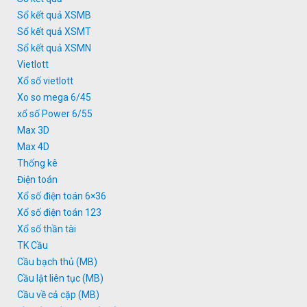
Sổ kết quả XSMB
Sổ kết quả XSMT
Sổ kết quả XSMN
Vietlott
Xổ số vietlott
Xo so mega 6/45
xổ số Power 6/55
Max 3D
Max 4D
Thống kê
Điện toán
Xổ số điện toán 6×36
Xổ số điện toán 123
Xổ số thần tài
TK Cầu
Cầu bạch thủ (MB)
Cầu lật liên tục (MB)
Cầu về cả cặp (MB)