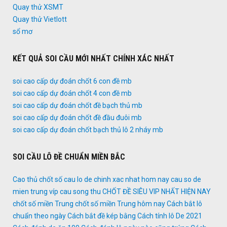
Quay thử XSMT
Quay thử Vietlott
sổ mơ
KẾT QUẢ SOI CẦU MỚI NHẤT CHÍNH XÁC NHẤT
soi cao cấp dự đoán chốt 6 con đề mb
soi cao cấp dự đoán chốt 4 con đề mb
soi cao cấp dự đoán chốt đề bạch thủ mb
soi cao cấp dự đoán chốt đề đầu đuôi mb
soi cao cấp dự đoán chốt bạch thủ lô 2 nháy mb
SOI CẦU LÔ ĐỀ CHUẨN MIỀN BẮC
Cao thủ chốt số
cau lo de chinh xac nhat hom nay
cau so de
mien trung víp
cau song thu
CHỐT ĐỀ SIÊU VIP NHẤT HIỆN NAY
chốt số miền Trung
chốt số miền Trung hôm nay
Cách bắt lô
chuẩn theo ngày
Cách bắt đề kép bằng
Cách tính lô De 2021