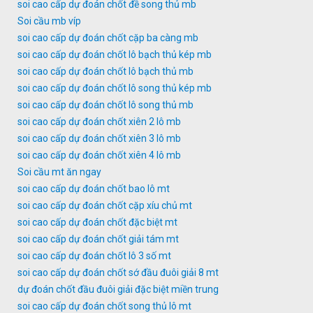
soi cao cấp dự đoán chốt đề song thủ mb
Soi cầu mb víp
soi cao cấp dự đoán chốt cặp ba càng mb
soi cao cấp dự đoán chốt lô bạch thủ kép mb
soi cao cấp dự đoán chốt lô bạch thủ mb
soi cao cấp dự đoán chốt lô song thủ kép mb
soi cao cấp dự đoán chốt lô song thủ mb
soi cao cấp dự đoán chốt xiên 2 lô mb
soi cao cấp dự đoán chốt xiên 3 lô mb
soi cao cấp dự đoán chốt xiên 4 lô mb
Soi cầu mt ăn ngay
soi cao cấp dự đoán chốt bao lô mt
soi cao cấp dự đoán chốt cặp xíu chủ mt
soi cao cấp dự đoán chốt đặc biệt mt
soi cao cấp dự đoán chốt giải tám mt
soi cao cấp dự đoán chốt lô 3 số mt
soi cao cấp dự đoán chốt sớ đầu đuôi giải 8 mt
dự đoán chốt đầu đuôi giải đặc biệt miền trung
soi cao cấp dự đoán chốt song thủ lô mt