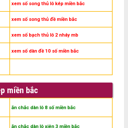
xem số song thủ lô kép miền bắc
xem số song thủ đề miền bắc
xem số bạch thủ lô 2 nháy mb
xem số dàn đề 10 số miền bắc
ẹp miền bắc
ăn chắc dàn lô 8 số miền bắc
ăn chắc dàn lô xiên 3 miền bắc