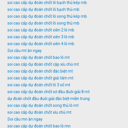
soi cao cấp dự đoán chốt lô bạch thủ kép mb
soi cao cấp dự đoán chốt lô bạch thủ mb
soi cao cấp dự đoán chốt lô song thủ kép mb
soi cao cấp dự đoán chốt lô song thủ mb
soi cao cấp dự đoán chốt xiên 2 lô mb
soi cao cấp dự đoán chốt xiên 3 lô mb
soi cao cấp dự đoán chốt xiên 4 lô mb
Soi cầu mt ăn ngay
soi cao cấp dự đoán chốt bao lô mt
soi cao cấp dự đoán chốt cặp xíu chủ mt
soi cao cấp dự đoán chốt đặc biệt mt
soi cao cấp dự đoán chốt giải tám mt
soi cao cấp dự đoán chốt lô 3 số mt
soi cao cấp dự đoán chốt sớ đầu đuôi giải 8 mt
dự đoán chốt đầu đuôi giải đặc biệt miền trung
soi cao cấp dự đoán chốt song thủ lô mt
soi cao cấp dự đoán chốt xíu chủ mt
Soi cầu mn ăn ngay
soi cao cấp dự đoán chốt bao lô mn