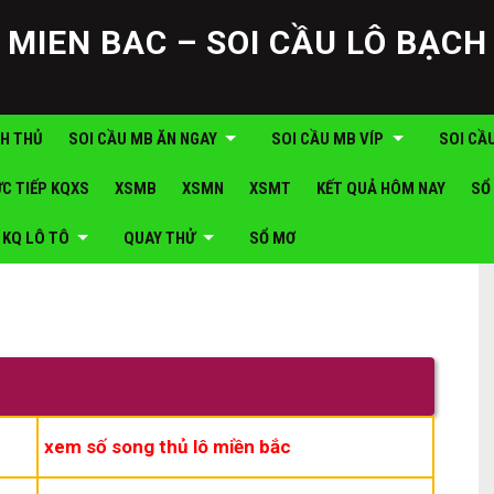
Skip
to
 MIEN BAC – SOI CẦU LÔ BẠCH
content
CH THỦ
SOI CẦU MB ĂN NGAY
SOI CẦU MB VÍP
SOI CẦ
C TIẾP KQXS
XSMB
XSMN
XSMT
KẾT QUẢ HÔM NAY
SỔ
KQ LÔ TÔ
QUAY THỬ
SỔ MƠ
xem số song thủ lô miền bắc