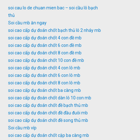
soi cau lo de chuan mien bac – soi cầu lô bạch
thủ
Soi cầu mb ăn ngay
soi cao cấp dự đoán chốt bạch thủ lô 2 nháy mb
soi cao cấp dự đoán chốt 4 con đề mb
soi cao cấp dự đoán chốt 6 con đề mb
soi cao cấp dự đoán chốt 8 con đề mb
soi cao cấp dự đoán chốt 10 con đề mb
soi cao cấp dự đoán chốt 4 con lô mb
soi cao cấp dự đoán chốt 6 con lô mb
soi cao cấp dự đoán chốt 8 con lô mb
soi cao cấp dự đoán chốt ba càng mb
soi cao cấp dự đoán chốt dàn lô 10 con mb
soi cao cấp dự đoán chốt đề bạch thủ mb
soi cao cấp dự đoán chốt đề đầu đuôi mb
soi cao cấp dự đoán chốt đề song thủ mb
Soi cầu mb víp
soi cao cấp dự đoán chốt cặp ba càng mb