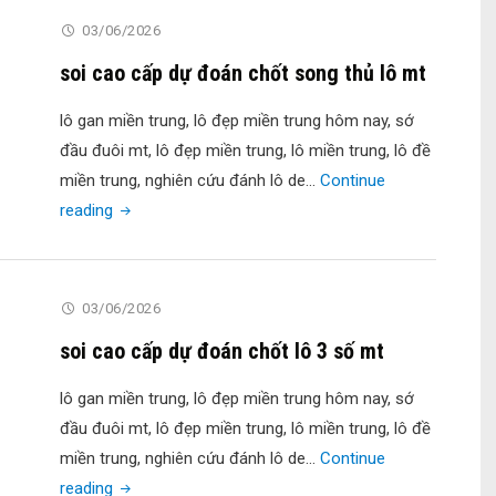
dự
03/06/2026
đoán
soi cao cấp dự đoán chốt song thủ lô mt
chốt
đặc
lô gan miền trung, lô đẹp miền trung hôm nay, sớ
biệt
đầu đuôi mt, lô đẹp miền trung, lô miền trung, lô đề
mn"
miền trung, nghiên cứu đánh lô de…
Continue
"soi
reading
cao
cấp
dự
03/06/2026
đoán
soi cao cấp dự đoán chốt lô 3 số mt
chốt
song
lô gan miền trung, lô đẹp miền trung hôm nay, sớ
thủ
đầu đuôi mt, lô đẹp miền trung, lô miền trung, lô đề
lô
miền trung, nghiên cứu đánh lô de…
Continue
mt"
"soi
reading