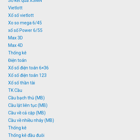
Sổ kết quả XSMN
Vietlott
Xổ số vietlott
Xo so mega 6/45
xổ số Power 6/55
Max 3D
Max 4D
Thống kê
Điện toán
Xổ số điện toán 6×36
Xổ số điện toán 123
Xổ số thần tài
TK Cầu
Cầu bạch thủ (MB)
Cầu lật liên tục (MB)
Cầu về cả cặp (MB)
Cầu về nhiều nháy (MB)
Thống kê
Thống kê đầu đuôi