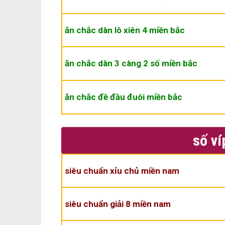
ăn chắc dàn lô xiên 4 miền bắc
ăn chắc dàn 3 càng 2 số miền bắc
ăn chắc đề đầu đuôi miền bắc
số v
siêu chuẩn xỉu chủ miền nam
siêu chuẩn giải 8 miền nam