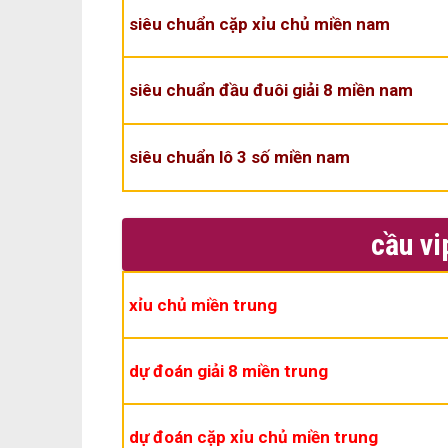
siêu chuẩn cặp xỉu chủ miền nam
siêu chuẩn đầu đuôi giải 8 miền nam
siêu chuẩn lô 3 số miền nam
cầu vi
xỉu chủ miền trung
dự đoán giải 8 miền trung
dự đoán cặp xỉu chủ miền trung