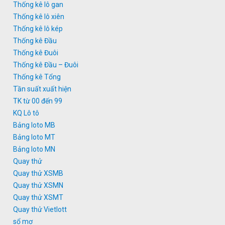
Thống kê lô gan
Thống kê lô xiên
Thống kê lô kép
Thống kê Đầu
Thống kê Đuôi
Thống kê Đầu – Đuôi
Thống kê Tổng
Tần suất xuất hiện
TK từ 00 đến 99
KQ Lô tô
Bảng loto MB
Bảng loto MT
Bảng loto MN
Quay thử
Quay thử XSMB
Quay thử XSMN
Quay thử XSMT
Quay thử Vietlott
sổ mơ