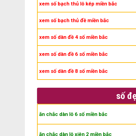
xem số bạch thủ lô kép miền bắc
xem số bạch thủ đề miền bắc
xem số dàn đề 4 số miền bắc
xem số dàn đề 6 số miền bắc
xem số dàn đề 8 số miền bắc
số đ
ăn chắc dàn lô 6 số miền bắc
ăn chắc dàn lô xiên 2 miền bắc