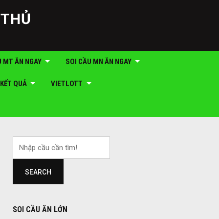
 THỦ
U MT ĂN NGAY
SOI CẦU MN ĂN NGAY
 KẾT QUẢ
VIETLOTT
SEARCH
SOI CẦU ĂN LỚN