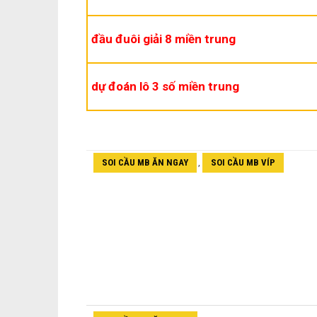
đầu đuôi giải 8 miền trung
dự đoán lô 3 số miền trung
SOI CẦU MB ĂN NGAY
SOI CẦU MB VÍP
,