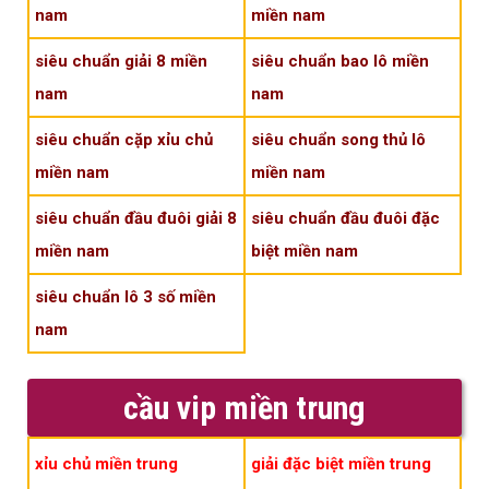
nam
miền nam
siêu chuẩn giải 8 miền
siêu chuẩn bao lô miền
nam
nam
siêu chuẩn cặp xỉu chủ
siêu chuẩn song thủ lô
miền nam
miền nam
siêu chuẩn đầu đuôi giải 8
siêu chuẩn đầu đuôi đặc
miền nam
biệt miền nam
siêu chuẩn lô 3 số miền
nam
cầu vip miền trung
xỉu chủ miền trung
giải đặc biệt miền trung