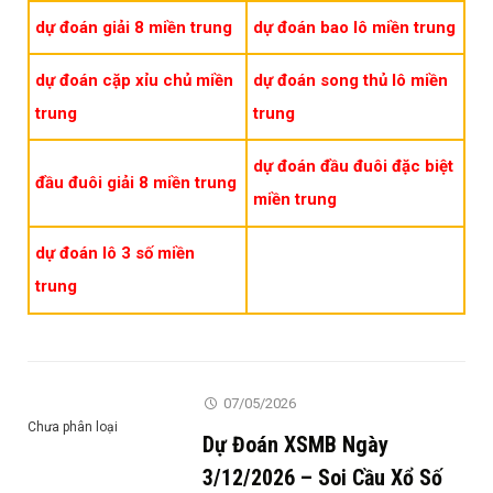
dự đoán giải 8 miền trung
dự đoán bao lô miền trung
dự đoán cặp xỉu chủ miền
dự đoán song thủ lô miền
trung
trung
dự đoán đầu đuôi đặc biệt
đầu đuôi giải 8 miền trung
miền trung
dự đoán lô 3 số miền
trung
07/05/2026
Chưa phân loại
Dự Đoán XSMB Ngày
3/12/2026 – Soi Cầu Xổ Số