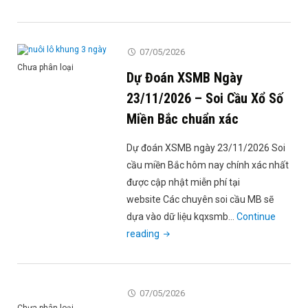
Đoán
XSMB
Ngày
07/05/2026
21/2/2026
Chưa phân loại
Dự Đoán XSMB Ngày
–
Soi
23/11/2026 – Soi Cầu Xổ Số
Cầu
Miền Bắc chuẩn xác
Xổ
Số
Dự đoán XSMB ngày 23/11/2026 Soi
Miền
cầu miền Bắc hôm nay chính xác nhất
Bắc
được cập nhật miễn phí tại
chuẩn
website Các chuyên soi cầu MB sẽ
xác"
dựa vào dữ liệu kqxsmb…
Continue
"Dự
reading
Đoán
XSMB
Ngày
07/05/2026
23/11/2026