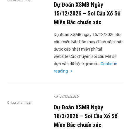
Chưa phân loại
Dự Đoán XSMB Ngày
–
Soi
15/12/2026 – Soi Cầu Xổ Số
Cầu
Miền Bắc chuẩn xác
Xổ
Số
Dự đoán XSMB ngày 15/12/2026 Soi
Miền
cầu miền Bắc hôm nay chính xác nhất
Bắc
được cập nhật miễn phí tại
chuẩn
website Các chuyên soi cầu MB sẽ
xác"
dựa vào dữ liệu kqxsmb…
Continue
"Dự
reading
Đoán
XSMB
Ngày
07/05/2026
15/12/2026
Chưa phân loại
Dự Đoán XSMB Ngày
–
Soi
18/3/2026 – Soi Cầu Xổ Số
Cầu
Miền Bắc chuẩn xác
Xổ