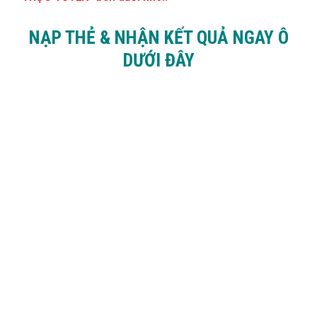
NẠP THẺ & NHẬN KẾT QUẢ NGAY Ô
DƯỚI ĐÂY