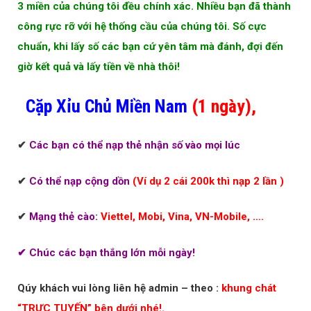
3 miền của chúng tôi đều chính xác. Nhiều bạn đã thành
công rực rỡ với hệ thống cầu của chúng tôi. Số cực
chuẩn, khi lấy số các bạn cứ yên tâm mà đánh, đợi đến
giờ kết quả và lấy tiền về nhà thôi!
Cặp Xỉu Chủ Miền Nam
(1 ngày),
✔
Các bạn có thể nạp thẻ nhận số vào mọi lúc
✔
Có thể nạp cộng dồn
(Ví dụ 2 cái 200k thì nạp 2 lần )
✔
Mạng thẻ cào:
Viettel, Mobi, Vina, VN-Mobile, …
.
✔ Chúc các bạn thắng lớn mỗi ngày!
Qúy khách vui lòng liên hệ admin – theo :
khung chát
“TRỰC TUYẾN” bên dưới nhé!.