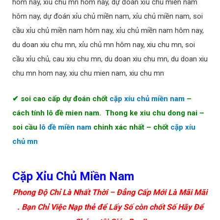
hom nay, xỉu chủ mn hôm nay, dự đoán xỉu chủ miền nam
hôm nay, dự đoán xỉu chủ miền nam, xỉu chủ miền nam, soi
cầu xỉu chủ miền nam hôm nay, xỉu chủ miền nam hôm nay,
du doan xiu chu mn, xỉu chủ mn hôm nay, xiu chu mn, soi
cầu xỉu chủ, cau xiu chu mn, du doan xiu chu mn, du doan xiu
chu mn hom nay, xiu chu mien nam, xiu chu mn
✔ soi cao cấp dự đoán chốt
cặp xíu chủ miền nam
–
cách tính lô đề mien nam. Thong ke xiu chu dong nai –
soi cầu
lô đề miền nam
chinh xác nhất – chốt
cặp xíu
chủ mn
Cặp Xỉu Chủ Miền Nam
Phong Độ Chỉ Là Nhất Thời – Đẳng Cấp Mới Là Mãi Mãi
. Bạn Chỉ Việc Nạp thẻ để Lấy Số còn chốt Số Hãy Để