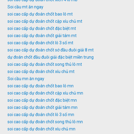
Soi cầu mt ăn ngay
soi cao cấp dự đoán chốt bao lô mt
soi cao cấp dự đoán chốt cặp xíu chủ mt
soi cao cấp dự đoán chốt đặc biệt mt
soi cao cấp dự đoán chốt giải tám mt
soi cao cấp dự đoán chốt lô 3 số mt
soi cao cấp dự đoán chốt sớ đầu đuôi giải 8 mt
dự đoán chốt đầu đuôi giải đặc biệt miền trung
soi cao cấp dự đoán chốt song thủ lô mt
soi cao cấp dự đoán chốt xíu chủ mt
Soi cầu mn ăn ngay
soi cao cấp dự đoán chốt bao lô mn
soi cao cấp dự đoán chốt cặp xíu chủ mn
soi cao cấp dự đoán chốt đặc biệt mn
soi cao cấp dự đoán chốt giải tám mn
soi cao cấp dự đoán chốt lô 3 số mn
soi cao cấp dự đoán chốt song thủ lô mn
soi cao cấp dự đoán chốt xíu chủ mn