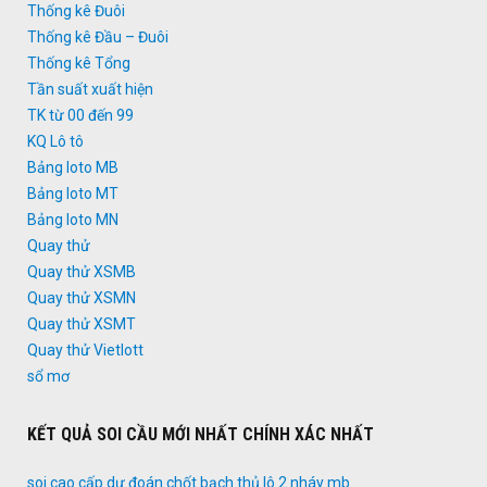
Thống kê Đuôi
Thống kê Đầu – Đuôi
Thống kê Tổng
Tần suất xuất hiện
TK từ 00 đến 99
KQ Lô tô
Bảng loto MB
Bảng loto MT
Bảng loto MN
Quay thử
Quay thử XSMB
Quay thử XSMN
Quay thử XSMT
Quay thử Vietlott
sổ mơ
KẾT QUẢ SOI CẦU MỚI NHẤT CHÍNH XÁC NHẤT
soi cao cấp dự đoán chốt bạch thủ lô 2 nháy mb