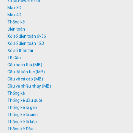
xổ số Power 6/55
Max 3D
Max 4D
Thống kê
Điện toán
Xổ số điện toán 6×36
Xổ số điện toán 123
Xổ số thần tài
TK Cầu
Cầu bạch thủ (MB)
Cầu lật liên tục (MB)
Cầu về cả cặp (MB)
Cầu về nhiều nháy (MB)
Thống kê
Thống kê đầu đuôi
Thống kê lô gan
Thống kê lô xiên
Thống kê lô kép
Thống kê Đầu