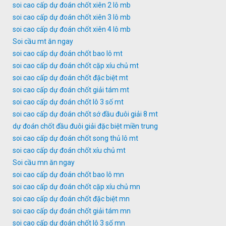
soi cao cấp dự đoán chốt xiên 2 lô mb
soi cao cấp dự đoán chốt xiên 3 lô mb
soi cao cấp dự đoán chốt xiên 4 lô mb
Soi cầu mt ăn ngay
soi cao cấp dự đoán chốt bao lô mt
soi cao cấp dự đoán chốt cặp xíu chủ mt
soi cao cấp dự đoán chốt đặc biệt mt
soi cao cấp dự đoán chốt giải tám mt
soi cao cấp dự đoán chốt lô 3 số mt
soi cao cấp dự đoán chốt sớ đầu đuôi giải 8 mt
dự đoán chốt đầu đuôi giải đặc biệt miền trung
soi cao cấp dự đoán chốt song thủ lô mt
soi cao cấp dự đoán chốt xíu chủ mt
Soi cầu mn ăn ngay
soi cao cấp dự đoán chốt bao lô mn
soi cao cấp dự đoán chốt cặp xíu chủ mn
soi cao cấp dự đoán chốt đặc biệt mn
soi cao cấp dự đoán chốt giải tám mn
soi cao cấp dự đoán chốt lô 3 số mn