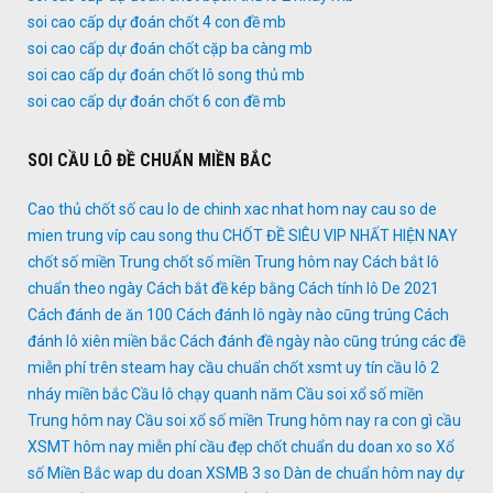
soi cao cấp dự đoán chốt 4 con đề mb
soi cao cấp dự đoán chốt cặp ba càng mb
soi cao cấp dự đoán chốt lô song thủ mb
soi cao cấp dự đoán chốt 6 con đề mb
SOI CẦU LÔ ĐỀ CHUẨN MIỀN BẮC
Cao thủ chốt số
cau lo de chinh xac nhat hom nay
cau so de
mien trung víp
cau song thu
CHỐT ĐỀ SIÊU VIP NHẤT HIỆN NAY
chốt số miền Trung
chốt số miền Trung hôm nay
Cách bắt lô
chuẩn theo ngày
Cách bắt đề kép bằng
Cách tính lô De 2021
Cách đánh de ăn 100
Cách đánh lô ngày nào cũng trúng
Cách
đánh lô xiên miền bắc
Cách đánh đề ngày nào cũng trúng
các đề
miễn phí trên steam hay
cầu chuẩn chốt xsmt uy tín
cầu lô 2
nháy miền bắc
Cầu lô chạy quanh năm
Cầu soi xổ số miền
Trung hôm nay
Cầu soi xổ số miền Trung hôm nay ra con gì
cầu
XSMT hôm nay miễn phí
cầu đẹp chốt chuẩn
du doan xo so Xổ
số Miền Bắc wap
du doan XSMB 3 so
Dàn de chuẩn hôm nay
dự