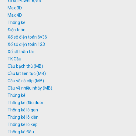
xổ số Power 6/55
Max 3D
Max 4D
Thống kê
Điện toán
Xổ số điện toán 6×36
Xổ số điện toán 123
Xổ số thần tài
TK Cầu
Cầu bạch thủ (MB)
Cầu lật liên tục (MB)
Cầu về cả cặp (MB)
Cầu về nhiều nháy (MB)
Thống kê
Thống kê đầu đuôi
Thống kê lô gan
Thống kê lô xiên
Thống kê lô kép
Thống kê Đầu