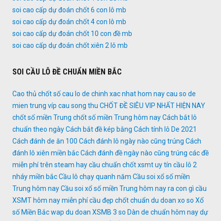
soi cao cấp dự đoán chốt 6 con lô mb
soi cao cấp dự đoán chốt 4 con lô mb
soi cao cấp dự đoán chốt 10 con đề mb
soi cao cấp dự đoán chốt xiên 2 lô mb
SOI CẦU LÔ ĐỀ CHUẨN MIỀN BẮC
Cao thủ chốt số
cau lo de chinh xac nhat hom nay
cau so de
mien trung víp
cau song thu
CHỐT ĐỀ SIÊU VIP NHẤT HIỆN NAY
chốt số miền Trung
chốt số miền Trung hôm nay
Cách bắt lô
chuẩn theo ngày
Cách bắt đề kép bằng
Cách tính lô De 2021
Cách đánh de ăn 100
Cách đánh lô ngày nào cũng trúng
Cách
đánh lô xiên miền bắc
Cách đánh đề ngày nào cũng trúng
các đề
miễn phí trên steam hay
cầu chuẩn chốt xsmt uy tín
cầu lô 2
nháy miền bắc
Cầu lô chạy quanh năm
Cầu soi xổ số miền
Trung hôm nay
Cầu soi xổ số miền Trung hôm nay ra con gì
cầu
XSMT hôm nay miễn phí
cầu đẹp chốt chuẩn
du doan xo so Xổ
số Miền Bắc wap
du doan XSMB 3 so
Dàn de chuẩn hôm nay
dự