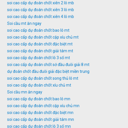
soi cao cấp dự đoán chốt xiên 2 lô mb
soi cao cấp dự đoán chốt xiên 3 lô mb
soi cao cấp dự đoán chốt xiên 4 lô mb
Soi cầu mt ăn ngay
soi cao cấp dự đoán chốt bao lô mt
soi cao cấp dự đoán chốt cặp xíu chủ mt
soi cao cấp dự đoán chốt đặc biệt mt
soi cao cấp dự đoán chốt giải tám mt
soi cao cấp dự đoán chốt lô 3 số mt
soi cao cấp dự đoán chốt sớ đầu đuôi giải 8 mt
dự đoán chốt đầu đuôi giải đặc biệt miền trung
soi cao cấp dự đoán chốt song thủ lô mt
soi cao cấp dự đoán chốt xíu chủ mt
Soi cầu mn ăn ngay
soi cao cấp dự đoán chốt bao lô mn
soi cao cấp dự đoán chốt cặp xíu chủ mn
soi cao cấp dự đoán chốt đặc biệt mn
soi cao cấp dự đoán chốt giải tám mn
soi cao cấp dự đoán chốt lô 3 số mn