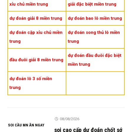
xỉu chủ miền trung
giải đặc biệt miền trung
dự đoán giải 8 miền trung
dự đoán bao lô miền trung
dự đoán cặp xỉu chủ miền
dự đoán song thủ lô miền
trung
trung
dự đoán đầu đuôi đặc biệt
đầu đuôi giải 8 miền trung
miền trung
dự đoán lô 3 số miền
trung
08/08/2026
SOI CẦU MN ĂN NGAY
soi cao cấp dự đoán chốt sớ