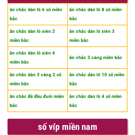
ăn chắc dàn lô 6 số miền
ăn chắc dàn lô 8 số miền
bắc
bắc
ăn chắc dàn lô xiên 2
ăn chắc dàn lô xiên 3
miền bắc
miền bắc
ăn chắc dàn lô xiên 4
ăn chắc 3 càng miền bắc
miền bắc
ăn chắc dàn 3 càng 2 số
ăn chắc dàn lô 10 số miền
miền bắc
bắc
ăn chắc đề đầu đuôi miền
ăn chắc dàn lô 4 số miền
bắc
bắc
số víp miền nam