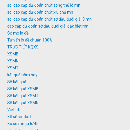
soi cao cấp dự đoán chốt song thủ lô mn
soi cao cấp dự đoán chốt xíu chủ mn
soi cao cấp dự đoán chốt sớ đầu đuôi giải 8 mn
cao cấp dự đoán sớ đầu đuôi giải đặc biệt mn
Sổ mơ lô đề
Tư vấn lô đề chuẩn 100%
TRỰC TIẾP KQXS
XSMB
XSMN
XSMT
kết quả hôm nay
Sổ kết quả
Sổ kết quả XSMB
Sổ kết quả XSMT
Sổ kết quả XSMN
Vietlott
Xổ số vietlott
Xo so mega 6/45