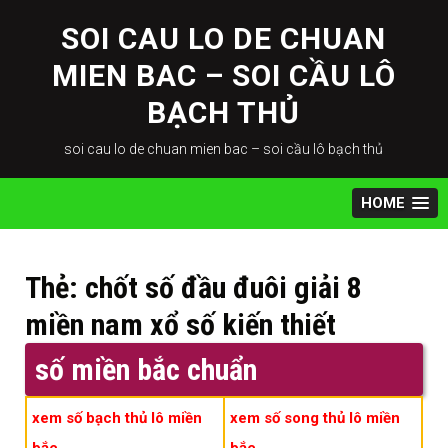
Skip
to
SOI CAU LO DE CHUAN
content
MIEN BAC – SOI CẦU LÔ
BẠCH THỦ
soi cau lo de chuan mien bac – soi cầu lô bạch thủ
HOME
Thẻ:
chốt số đầu đuôi giải 8
miền nam xổ số kiến thiết
số miền bắc chuẩn
xem số bạch thủ lô miền
xem số song thủ lô miền