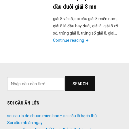
đầu đuôi giải 8 mn
giải 8 vé số, soi cầu giải 8 miền nam,
giải 8 là đầu hay đuôi, giải 8, giải 8 xổ
số, trúng giải 8, trúng số giải 8, giai…
"soi
Continue reading
cao
cấp
dự
đoán
chốt
sớ
SEARCH
đầu
đuôi
SOI CẦU ĂN LỚN
giải
8
soi cau lo de chuan mien bac – soi cầu lô bạch thủ
mn"
Soi cầu mb ăn ngay