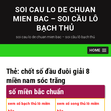
Skip
to
SOI CAU LO DE CHUAN
content
MIEN BAC – SOI CẦU LÔ
BẠCH THỦ
soi cau lo de chuan mien bac – soi cầu lô bạch thủ
HOME
Thẻ:
chốt số đầu đuôi giải 8
miền nam sóc trăng
số miền bắc chuẩn
xem số bạch thủ lô miền
xem số song thủ lô miền