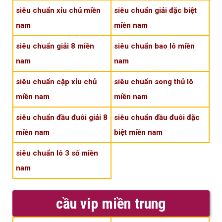
siêu chuẩn xỉu chủ miền
siêu chuẩn giải đặc biệt
nam
miền nam
siêu chuẩn giải 8 miền
siêu chuẩn bao lô miền
nam
nam
siêu chuẩn cặp xỉu chủ
siêu chuẩn song thủ lô
miền nam
miền nam
siêu chuẩn đầu đuôi giải 8
siêu chuẩn đầu đuôi đặc
miền nam
biệt miền nam
siêu chuẩn lô 3 số miền
nam
cầu vip miền trung