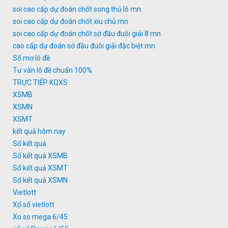
soi cao cấp dự đoán chốt song thủ lô mn
soi cao cấp dự đoán chốt xíu chủ mn
soi cao cấp dự đoán chốt sớ đầu đuôi giải 8 mn
cao cấp dự đoán sớ đầu đuôi giải đặc biệt mn
Sổ mơ lô đề
Tư vấn lô đề chuẩn 100%
TRỰC TIẾP KQXS
XSMB
XSMN
XSMT
kết quả hôm nay
Sổ kết quả
Sổ kết quả XSMB
Sổ kết quả XSMT
Sổ kết quả XSMN
Vietlott
Xổ số vietlott
Xo so mega 6/45