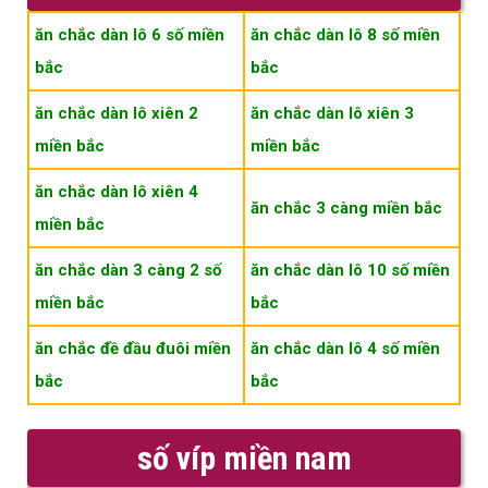
ăn chắc dàn lô 6 số miền
ăn chắc dàn lô 8 số miền
bắc
bắc
ăn chắc dàn lô xiên 2
ăn chắc dàn lô xiên 3
miền bắc
miền bắc
ăn chắc dàn lô xiên 4
ăn chắc 3 càng miền bắc
miền bắc
ăn chắc dàn 3 càng 2 số
ăn chắc dàn lô 10 số miền
miền bắc
bắc
ăn chắc đề đầu đuôi miền
ăn chắc dàn lô 4 số miền
bắc
bắc
số víp miền nam