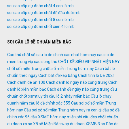
soi cao cấp dự đoán chốt 4 con lô mb
soi cao cấp dự đoán chốt đề đầu đuôi mb
soi cao cấp dự đoán chốt 8 con lô mb
soi cao cấp dự đoán chốt xiên 4 lô mb
SOI CẦU LÔ ĐỀ CHUẨN MIỀN BẮC
Cao thủ chốt số
cau lo de chinh xac nhat hom nay
cau so de
mien trung víp
cau song thu
CHỐT ĐỀ SIÊU VIP NHẤT HIỆN NAY
chốt số miền Trung
chốt số miền Trung hôm nay
Cách bắt lô
chuẩn theo ngày
Cách bắt đề kép bằng
Cách tính lô De 2021
Cách đánh de ăn 100
Cách đánh lô ngày nào cũng trúng
Cách
đánh lô xiên miền bắc
Cách đánh đề ngày nào cũng trúng
cầu
chuẩn chốt xsmt uy tín
cầu lô 2 nháy miền bắc
Cầu lô chạy
quanh năm
cầu lô đề chính xác 555
Cầu soi xổ số miền Trung
hôm nay
Cầu soi xổ số miền Trung hôm nay ra con gì
cầu số đề
chính xác 96
cầu XSMT hôm nay miễn phí
cầu đẹp chốt chuẩn
du doan xo so Xổ số Miền Bắc wap
du doan XSMB 3 so
Dàn de