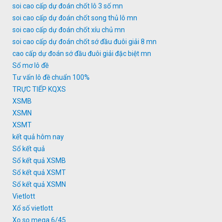
soi cao cấp dự đoán chốt lô 3 số mn
soi cao cấp dự đoán chốt song thủ lô mn
soi cao cấp dự đoán chốt xíu chủ mn
soi cao cấp dự đoán chốt sớ đầu đuôi giải 8 mn
cao cấp dự đoán sớ đầu đuôi giải đặc biệt mn
Sổ mơ lô đề
Tư vấn lô đề chuẩn 100%
TRỰC TIẾP KQXS
XSMB
XSMN
XSMT
kết quả hôm nay
Sổ kết quả
Sổ kết quả XSMB
Sổ kết quả XSMT
Sổ kết quả XSMN
Vietlott
Xổ số vietlott
Xo so mega 6/45