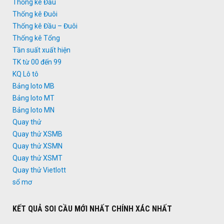
Thống kê Đầu
Thống kê Đuôi
Thống kê Đầu – Đuôi
Thống kê Tổng
Tần suất xuất hiện
TK từ 00 đến 99
KQ Lô tô
Bảng loto MB
Bảng loto MT
Bảng loto MN
Quay thử
Quay thử XSMB
Quay thử XSMN
Quay thử XSMT
Quay thử Vietlott
sổ mơ
KẾT QUẢ SOI CẦU MỚI NHẤT CHÍNH XÁC NHẤT