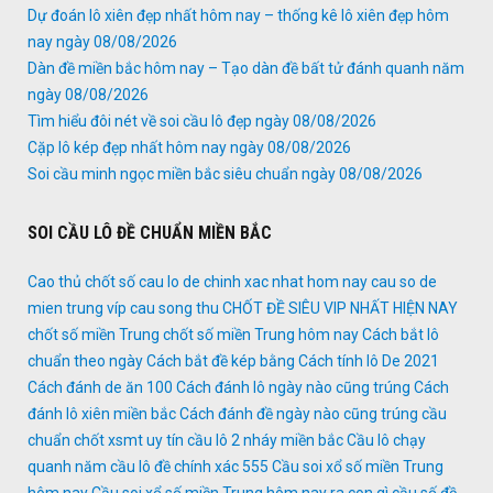
Dự đoán lô xiên đẹp nhất hôm nay – thống kê lô xiên đẹp hôm
nay ngày 08/08/2026
Dàn đề miền bắc hôm nay – Tạo dàn đề bất tử đánh quanh năm
ngày 08/08/2026
Tìm hiểu đôi nét về soi cầu lô đẹp ngày 08/08/2026
Cặp lô kép đẹp nhất hôm nay ngày 08/08/2026
Soi cầu minh ngọc miền bắc siêu chuẩn ngày 08/08/2026
SOI CẦU LÔ ĐỀ CHUẨN MIỀN BẮC
Cao thủ chốt số
cau lo de chinh xac nhat hom nay
cau so de
mien trung víp
cau song thu
CHỐT ĐỀ SIÊU VIP NHẤT HIỆN NAY
chốt số miền Trung
chốt số miền Trung hôm nay
Cách bắt lô
chuẩn theo ngày
Cách bắt đề kép bằng
Cách tính lô De 2021
Cách đánh de ăn 100
Cách đánh lô ngày nào cũng trúng
Cách
đánh lô xiên miền bắc
Cách đánh đề ngày nào cũng trúng
cầu
chuẩn chốt xsmt uy tín
cầu lô 2 nháy miền bắc
Cầu lô chạy
quanh năm
cầu lô đề chính xác 555
Cầu soi xổ số miền Trung