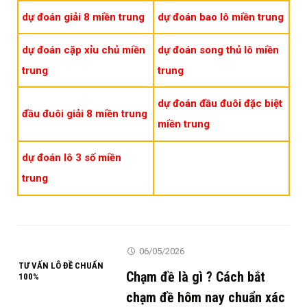
dự đoán giải 8 miền trung
dự đoán bao lô miền trung
dự đoán cặp xỉu chủ miền
dự đoán song thủ lô miền
trung
trung
dự đoán đầu đuôi đặc biệt
đầu đuôi giải 8 miền trung
miền trung
dự đoán lô 3 số miền
trung
06/05/2026
TƯ VẤN LÔ ĐỀ CHUẨN
Chạm đề là gì ? Cách bắt
100%
chạm đề hôm nay chuẩn xác