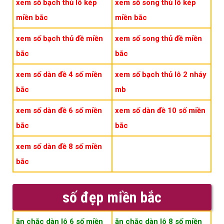
xem số bạch thủ lô kép
xem số song thủ lô kép
miền bắc
miền bắc
xem số bạch thủ đề miền
xem số song thủ đề miền
bắc
bắc
xem số dàn đề 4 số miền
xem số bạch thủ lô 2 nháy
bắc
mb
xem số dàn đề 6 số miền
xem số dàn đề 10 số miền
bắc
bắc
xem số dàn đề 8 số miền
bắc
số đẹp miền bắc
ăn chắc dàn lô 6 số miền
ăn chắc dàn lô 8 số miền