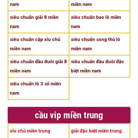
nam
miền nam
siêu chuẩn giải 8 miền
siêu chuẩn bao lô miền
nam
nam
siêu chuẩn cặp xỉu chủ
siêu chuẩn song thủ lô
miền nam
miền nam
siêu chuẩn đầu đuôi giải 8
siêu chuẩn đầu đuôi đặc
miền nam
biệt miền nam
siêu chuẩn lô 3 số miền
nam
cầu vip miền trung
xỉu chủ miền trung
giải đặc biệt miền trung