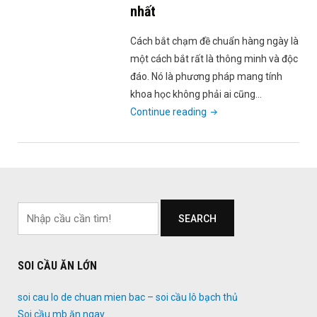
nhất
Cách bắt chạm đề chuẩn hàng ngày là
một cách bắt rất là thông minh và độc
đáo. Nó là phương pháp mang tính
khoa học không phải ai cũng…
"Chạm
Continue reading
đề
là
gì
?
Cách
bắt
SEARCH
chạm
đề
SOI CẦU ĂN LỚN
hôm
nay
soi cau lo de chuan mien bac – soi cầu lô bạch thủ
chuẩn
Soi cầu mb ăn ngay