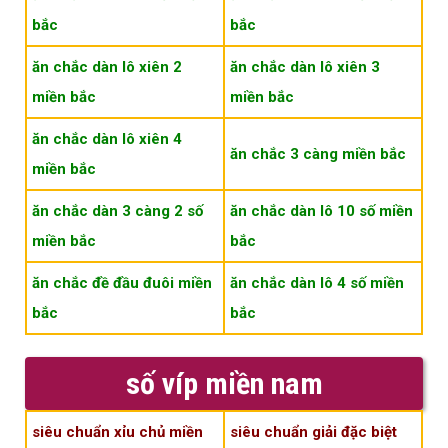
bắc
bắc
ăn chắc dàn lô xiên 2
ăn chắc dàn lô xiên 3
miền bắc
miền bắc
ăn chắc dàn lô xiên 4
ăn chắc 3 càng miền bắc
miền bắc
ăn chắc dàn 3 càng 2 số
ăn chắc dàn lô 10 số miền
miền bắc
bắc
ăn chắc đề đầu đuôi miền
ăn chắc dàn lô 4 số miền
bắc
bắc
số víp miền nam
siêu chuẩn xỉu chủ miền
siêu chuẩn giải đặc biệt