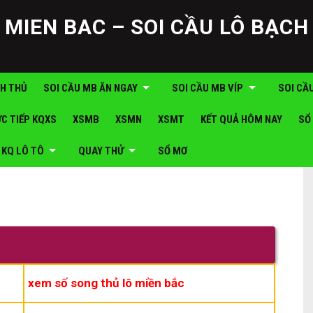
Skip
to
 MIEN BAC – SOI CẦU LÔ BẠCH
content
CH THỦ
SOI CẦU MB ĂN NGAY
SOI CẦU MB VÍP
SOI CẦ
C TIẾP KQXS
XSMB
XSMN
XSMT
KẾT QUẢ HÔM NAY
SỔ
KQ LÔ TÔ
QUAY THỬ
SỔ MƠ
xem số song thủ lô miền bắc