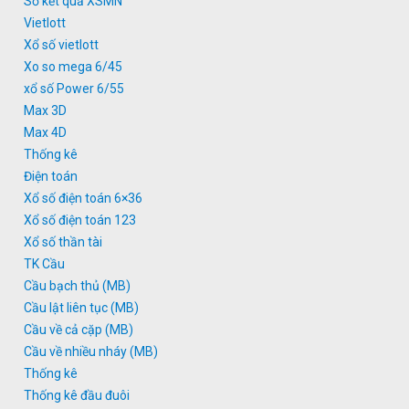
Sổ kết quả XSMN
Vietlott
Xổ số vietlott
Xo so mega 6/45
xổ số Power 6/55
Max 3D
Max 4D
Thống kê
Điện toán
Xổ số điện toán 6×36
Xổ số điện toán 123
Xổ số thần tài
TK Cầu
Cầu bạch thủ (MB)
Cầu lật liên tục (MB)
Cầu về cả cặp (MB)
Cầu về nhiều nháy (MB)
Thống kê
Thống kê đầu đuôi