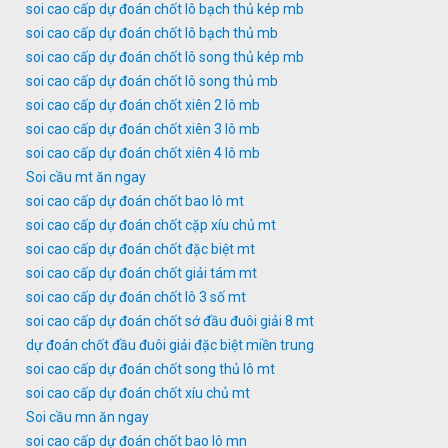
soi cao cấp dự đoán chốt lô bạch thủ kép mb
soi cao cấp dự đoán chốt lô bạch thủ mb
soi cao cấp dự đoán chốt lô song thủ kép mb
soi cao cấp dự đoán chốt lô song thủ mb
soi cao cấp dự đoán chốt xiên 2 lô mb
soi cao cấp dự đoán chốt xiên 3 lô mb
soi cao cấp dự đoán chốt xiên 4 lô mb
Soi cầu mt ăn ngay
soi cao cấp dự đoán chốt bao lô mt
soi cao cấp dự đoán chốt cặp xíu chủ mt
soi cao cấp dự đoán chốt đặc biệt mt
soi cao cấp dự đoán chốt giải tám mt
soi cao cấp dự đoán chốt lô 3 số mt
soi cao cấp dự đoán chốt sớ đầu đuôi giải 8 mt
dự đoán chốt đầu đuôi giải đặc biệt miền trung
soi cao cấp dự đoán chốt song thủ lô mt
soi cao cấp dự đoán chốt xíu chủ mt
Soi cầu mn ăn ngay
soi cao cấp dự đoán chốt bao lô mn