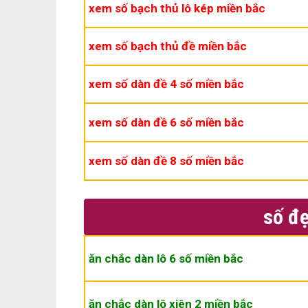
xem số bạch thủ lô kép miền bắc
xem số bạch thủ đề miền bắc
xem số dàn đề 4 số miền bắc
xem số dàn đề 6 số miền bắc
xem số dàn đề 8 số miền bắc
số đ
ăn chắc dàn lô 6 số miền bắc
ăn chắc dàn lô xiên 2 miền bắc