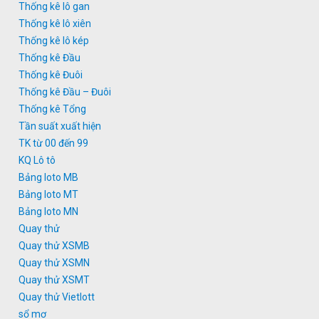
Thống kê lô gan
Thống kê lô xiên
Thống kê lô kép
Thống kê Đầu
Thống kê Đuôi
Thống kê Đầu – Đuôi
Thống kê Tổng
Tần suất xuất hiện
TK từ 00 đến 99
KQ Lô tô
Bảng loto MB
Bảng loto MT
Bảng loto MN
Quay thử
Quay thử XSMB
Quay thử XSMN
Quay thử XSMT
Quay thử Vietlott
sổ mơ