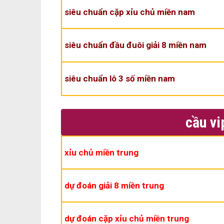
siêu chuẩn cặp xỉu chủ miền nam
siêu chuẩn đầu đuôi giải 8 miền nam
siêu chuẩn lô 3 số miền nam
cầu vi
xỉu chủ miền trung
dự đoán giải 8 miền trung
dự đoán cặp xỉu chủ miền trung