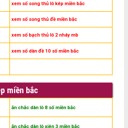
xem số song thủ lô kép miền bắc
xem số song thủ đề miền bắc
xem số bạch thủ lô 2 nháy mb
xem số dàn đề 10 số miền bắc
ẹp miền bắc
ăn chắc dàn lô 8 số miền bắc
ăn chắc dàn lô xiên 3 miền bắc