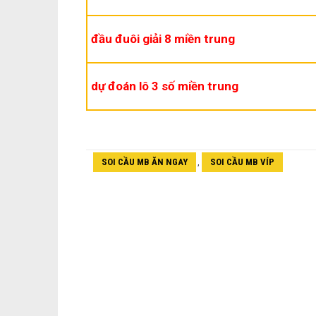
đầu đuôi giải 8 miền trung
dự đoán lô 3 số miền trung
SOI CẦU MB ĂN NGAY
SOI CẦU MB VÍP
,