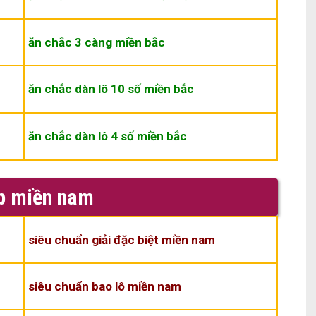
ăn chắc 3 càng miền bắc
ăn chắc dàn lô 10 số miền bắc
ăn chắc dàn lô 4 số miền bắc
íp miền nam
siêu chuẩn giải đặc biệt miền nam
siêu chuẩn bao lô miền nam