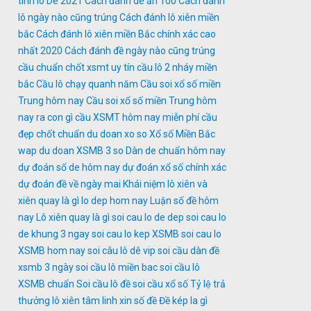
tính lô De 2021
Cách đánh de ăn 100
Cách đánh
lô ngày nào cũng trúng
Cách đánh lô xiên miền
bắc
Cách đánh lô xiên miền Bắc chính xác cao
nhất 2020
Cách đánh đề ngày nào cũng trúng
cầu chuẩn chốt xsmt uy tín
cầu lô 2 nháy miền
bắc
Cầu lô chạy quanh năm
Cầu soi xổ số miền
Trung hôm nay
Cầu soi xổ số miền Trung hôm
nay ra con gì
cầu XSMT hôm nay miễn phí
cầu
đẹp chốt chuẩn
du doan xo so Xổ số Miền Bắc
wap
du doan XSMB 3 so
Dàn de chuẩn hôm nay
dự đoán số de hôm nay
dự đoán xổ số chính xác
dự đoán đề về ngày mai
Khái niệm lô xiên và
xiên quay là gì
lo dep hom nay
Luận số đề hôm
nay
Lô xiên quay là gì
soi cau lo de dep
soi cau lo
de khung 3 ngay
soi cau lo kep XSMB
soi cau lo
XSMB hom nay
soi câu lô dê vip
soi cầu dàn đề
xsmb 3 ngày
soi cầu lô miền bac
soi cầu lô
XSMB chuẩn
Soi cầu lô đề
soi cầu xổ số
Tỷ lệ trả
thưởng lô xiên
tâm linh xin số đề
Đề kép la gì