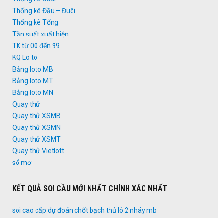
Thống kê Đầu – Đuôi
Thống kê Tổng
Tần suất xuất hiện
TK từ 00 đến 99
KQ Lô tô
Bảng loto MB
Bảng loto MT
Bảng loto MN
Quay thử
Quay thử XSMB
Quay thử XSMN
Quay thử XSMT
Quay thử Vietlott
sổ mơ
KẾT QUẢ SOI CẦU MỚI NHẤT CHÍNH XÁC NHẤT
soi cao cấp dự đoán chốt bạch thủ lô 2 nháy mb