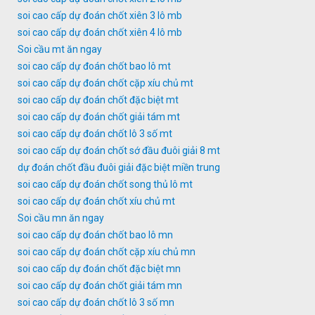
soi cao cấp dự đoán chốt xiên 3 lô mb
soi cao cấp dự đoán chốt xiên 4 lô mb
Soi cầu mt ăn ngay
soi cao cấp dự đoán chốt bao lô mt
soi cao cấp dự đoán chốt cặp xíu chủ mt
soi cao cấp dự đoán chốt đặc biệt mt
soi cao cấp dự đoán chốt giải tám mt
soi cao cấp dự đoán chốt lô 3 số mt
soi cao cấp dự đoán chốt sớ đầu đuôi giải 8 mt
dự đoán chốt đầu đuôi giải đặc biệt miền trung
soi cao cấp dự đoán chốt song thủ lô mt
soi cao cấp dự đoán chốt xíu chủ mt
Soi cầu mn ăn ngay
soi cao cấp dự đoán chốt bao lô mn
soi cao cấp dự đoán chốt cặp xíu chủ mn
soi cao cấp dự đoán chốt đặc biệt mn
soi cao cấp dự đoán chốt giải tám mn
soi cao cấp dự đoán chốt lô 3 số mn