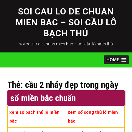
Skip
to
SOI CAU LO DE CHUAN
content
MIEN BAC – SOI CẦU LÔ
BẠCH THỦ
soi cau lo de chuan mien bac – soi cầu lô bạch thủ
HOME
Thẻ:
cầu 2 nháy đẹp trong ngày
số miền bắc chuẩn
xem số bạch thủ lô miền
xem số song thủ lô miền
bắc
bắc