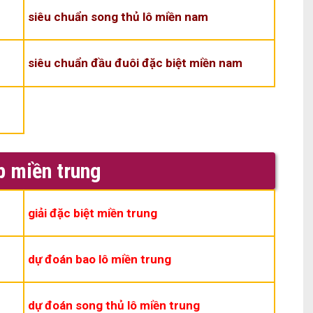
siêu chuẩn song thủ lô miền nam
siêu chuẩn đầu đuôi đặc biệt miền nam
p miền trung
giải đặc biệt miền trung
dự đoán bao lô miền trung
dự đoán song thủ lô miền trung