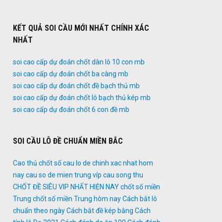
KẾT QUẢ SOI CẦU MỚI NHẤT CHÍNH XÁC
NHẤT
soi cao cấp dự đoán chốt dàn lô 10 con mb
soi cao cấp dự đoán chốt ba càng mb
soi cao cấp dự đoán chốt đề bạch thủ mb
soi cao cấp dự đoán chốt lô bạch thủ kép mb
soi cao cấp dự đoán chốt 6 con đề mb
SOI CẦU LÔ ĐỀ CHUẨN MIỀN BẮC
Cao thủ chốt số
cau lo de chinh xac nhat hom
nay
cau so de mien trung víp
cau song thu
CHỐT ĐỀ SIÊU VIP NHẤT HIỆN NAY
chốt số miền
Trung
chốt số miền Trung hôm nay
Cách bắt lô
chuẩn theo ngày
Cách bắt đề kép bằng
Cách