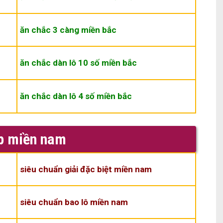
ăn chắc 3 càng miền bắc
ăn chắc dàn lô 10 số miền bắc
ăn chắc dàn lô 4 số miền bắc
íp miền nam
siêu chuẩn giải đặc biệt miền nam
siêu chuẩn bao lô miền nam