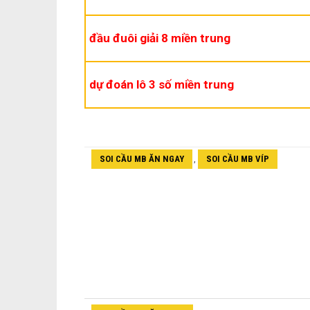
đầu đuôi giải 8 miền trung
dự đoán lô 3 số miền trung
SOI CẦU MB ĂN NGAY
SOI CẦU MB VÍP
,