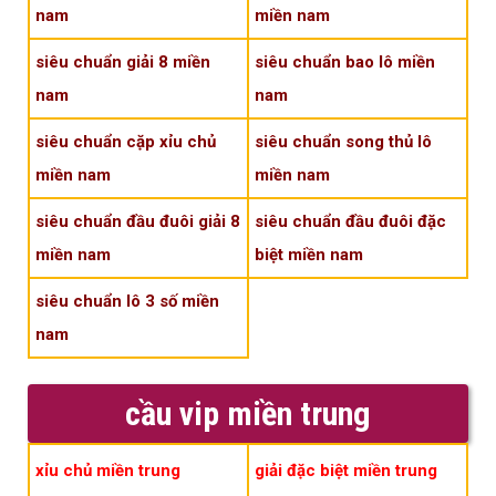
nam
miền nam
siêu chuẩn giải 8 miền
siêu chuẩn bao lô miền
nam
nam
siêu chuẩn cặp xỉu chủ
siêu chuẩn song thủ lô
miền nam
miền nam
siêu chuẩn đầu đuôi giải 8
siêu chuẩn đầu đuôi đặc
miền nam
biệt miền nam
siêu chuẩn lô 3 số miền
nam
cầu vip miền trung
xỉu chủ miền trung
giải đặc biệt miền trung