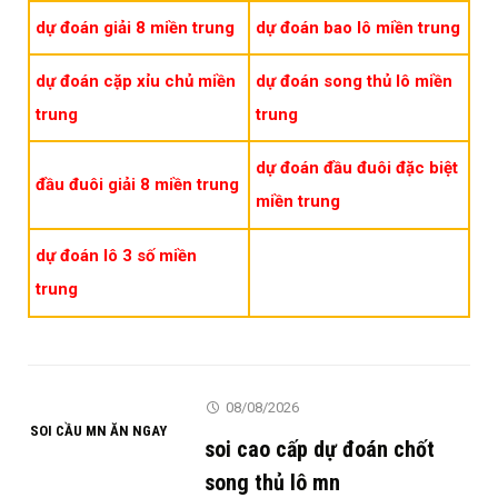
dự đoán giải 8 miền trung
dự đoán bao lô miền trung
dự đoán cặp xỉu chủ miền
dự đoán song thủ lô miền
trung
trung
dự đoán đầu đuôi đặc biệt
đầu đuôi giải 8 miền trung
miền trung
dự đoán lô 3 số miền
trung
08/08/2026
SOI CẦU MN ĂN NGAY
soi cao cấp dự đoán chốt
song thủ lô mn