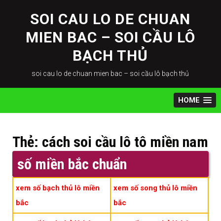
Skip
to
SOI CAU LO DE CHUAN
content
MIEN BAC – SOI CẦU LÔ
BẠCH THỦ
soi cau lo de chuan mien bac – soi cầu lô bạch thủ
HOME
Thẻ:
cách soi cầu lô tô miền nam
số miền bắc chuẩn
xem số bạch thủ lô miền
xem số song thủ lô miền
bắc
bắc