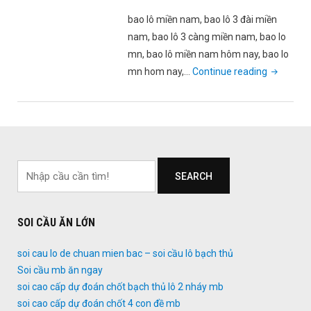
bao lô miền nam, bao lô 3 đài miền
nam, bao lô 3 càng miền nam, bao lo
mn, bao lô miền nam hôm nay, bao lo
"soi
mn hom nay,…
Continue reading
cao
cấp
dự
đoán
chốt
song
SEARCH
thủ
lô
SOI CẦU ĂN LỚN
mn"
soi cau lo de chuan mien bac – soi cầu lô bạch thủ
Soi cầu mb ăn ngay
soi cao cấp dự đoán chốt bạch thủ lô 2 nháy mb
soi cao cấp dự đoán chốt 4 con đề mb