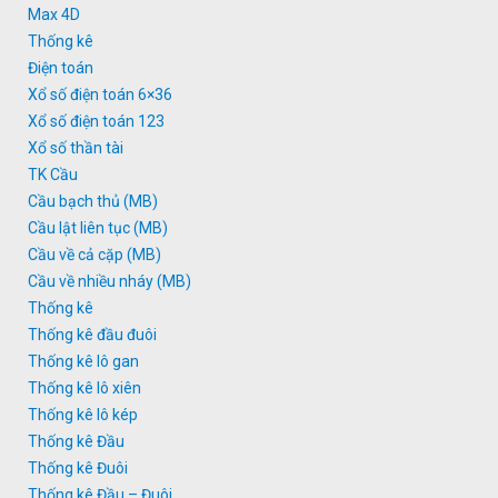
Max 4D
Thống kê
Điện toán
Xổ số điện toán 6×36
Xổ số điện toán 123
Xổ số thần tài
TK Cầu
Cầu bạch thủ (MB)
Cầu lật liên tục (MB)
Cầu về cả cặp (MB)
Cầu về nhiều nháy (MB)
Thống kê
Thống kê đầu đuôi
Thống kê lô gan
Thống kê lô xiên
Thống kê lô kép
Thống kê Đầu
Thống kê Đuôi
Thống kê Đầu – Đuôi