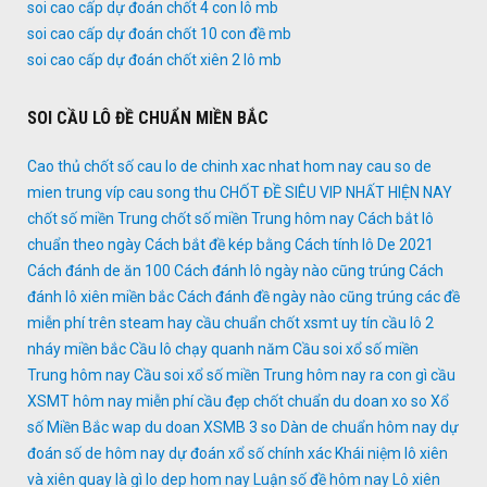
soi cao cấp dự đoán chốt 4 con lô mb
soi cao cấp dự đoán chốt 10 con đề mb
soi cao cấp dự đoán chốt xiên 2 lô mb
SOI CẦU LÔ ĐỀ CHUẨN MIỀN BẮC
Cao thủ chốt số
cau lo de chinh xac nhat hom nay
cau so de
mien trung víp
cau song thu
CHỐT ĐỀ SIÊU VIP NHẤT HIỆN NAY
chốt số miền Trung
chốt số miền Trung hôm nay
Cách bắt lô
chuẩn theo ngày
Cách bắt đề kép bằng
Cách tính lô De 2021
Cách đánh de ăn 100
Cách đánh lô ngày nào cũng trúng
Cách
đánh lô xiên miền bắc
Cách đánh đề ngày nào cũng trúng
các đề
miễn phí trên steam hay
cầu chuẩn chốt xsmt uy tín
cầu lô 2
nháy miền bắc
Cầu lô chạy quanh năm
Cầu soi xổ số miền
Trung hôm nay
Cầu soi xổ số miền Trung hôm nay ra con gì
cầu
XSMT hôm nay miễn phí
cầu đẹp chốt chuẩn
du doan xo so Xổ
số Miền Bắc wap
du doan XSMB 3 so
Dàn de chuẩn hôm nay
dự
đoán số de hôm nay
dự đoán xổ số chính xác
Khái niệm lô xiên
và xiên quay là gì
lo dep hom nay
Luận số đề hôm nay
Lô xiên