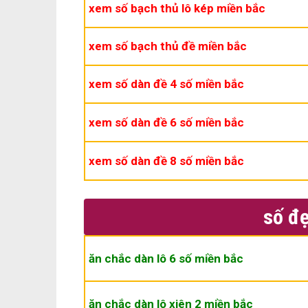
xem số bạch thủ lô kép miền bắc
xem số bạch thủ đề miền bắc
xem số dàn đề 4 số miền bắc
xem số dàn đề 6 số miền bắc
xem số dàn đề 8 số miền bắc
số đ
ăn chắc dàn lô 6 số miền bắc
ăn chắc dàn lô xiên 2 miền bắc