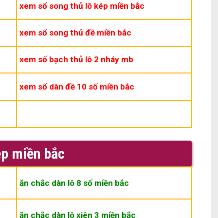
xem số song thủ lô kép miền bắc
xem số song thủ đề miền bắc
xem số bạch thủ lô 2 nháy mb
xem số dàn đề 10 số miền bắc
ẹp miền bắc
ăn chắc dàn lô 8 số miền bắc
ăn chắc dàn lô xiên 3 miền bắc