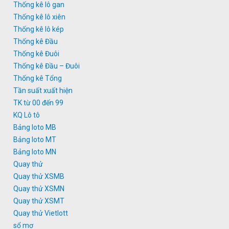
Thống kê lô gan
Thống kê lô xiên
Thống kê lô kép
Thống kê Đầu
Thống kê Đuôi
Thống kê Đầu – Đuôi
Thống kê Tổng
Tần suất xuất hiện
TK từ 00 đến 99
KQ Lô tô
Bảng loto MB
Bảng loto MT
Bảng loto MN
Quay thử
Quay thử XSMB
Quay thử XSMN
Quay thử XSMT
Quay thử Vietlott
sổ mơ