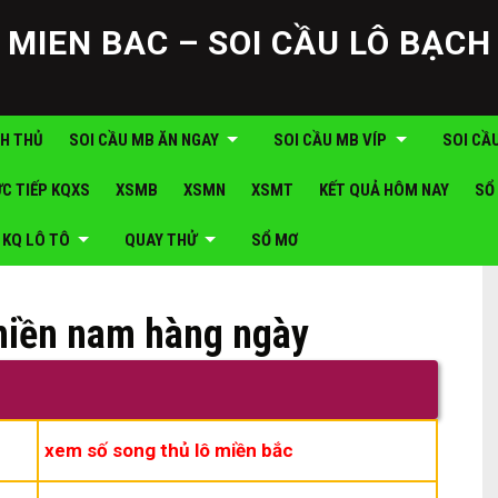
Skip
to
 MIEN BAC – SOI CẦU LÔ BẠCH
content
CH THỦ
SOI CẦU MB ĂN NGAY
SOI CẦU MB VÍP
SOI CẦ
C TIẾP KQXS
XSMB
XSMN
XSMT
KẾT QUẢ HÔM NAY
SỔ
KQ LÔ TÔ
QUAY THỬ
SỔ MƠ
miền nam hàng ngày
xem số song thủ lô miền bắc