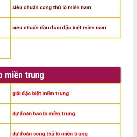
siêu chuẩn song thủ lô miền nam
siêu chuẩn đầu đuôi đặc biệt miền nam
p miền trung
giải đặc biệt miền trung
dự đoán bao lô miền trung
dự đoán song thủ lô miền trung