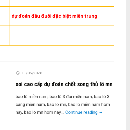
dự đoán đầu đuôi đặc biệt miền trung
11/06/2026
soi cao cấp dự đoán chốt song thủ lô mn
bao lô miền nam, bao lô 3 đài miền nam, bao lô 3
càng miền nam, bao lo mn, bao lô miền nam hôm
"soi
nay, bao lo mn hom nay,…
Continue reading
cao
cấp